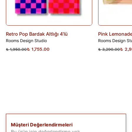
Retro Pop Bardak Altlığı 4’lü
Pink Lemonade
Rooms Design Studio
Rooms Design St
₺ 1,755.00
₺ 2,9
₺ 1,950.00
₺ 3,290.00
Müşteri Değerlendirmeleri
Bu ürün için değerlendirme yok