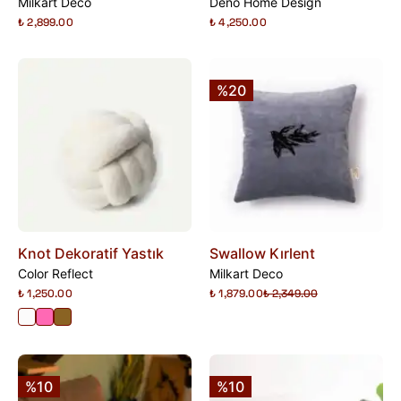
Milkart Deco
Deno Home Design
₺ 2,899.00
₺ 4,250.00
%20
Knot Dekoratif Yastık
Swallow Kırlent
Color Reflect
Milkart Deco
₺ 1,250.00
₺ 1,879.00
₺ 2,349.00
%10
%10