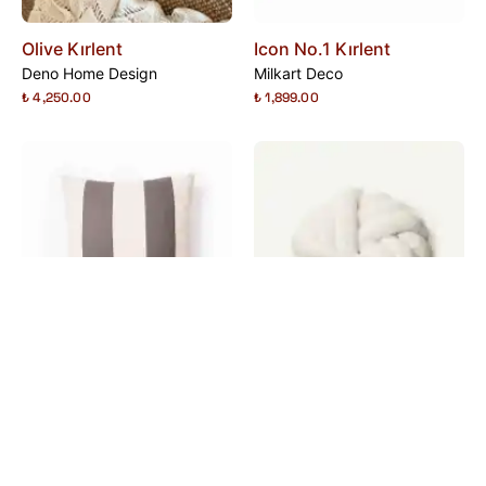
Olive Kırlent
Icon No.1 Kırlent
Deno Home Design
Milkart Deco
₺ 4,250.00
₺ 1,899.00
Icon No.2 Kırlent
Button Dekoratif Yastık
Milkart Deco
Color Reflect
₺ 1,699.00
₺ 1,250.00