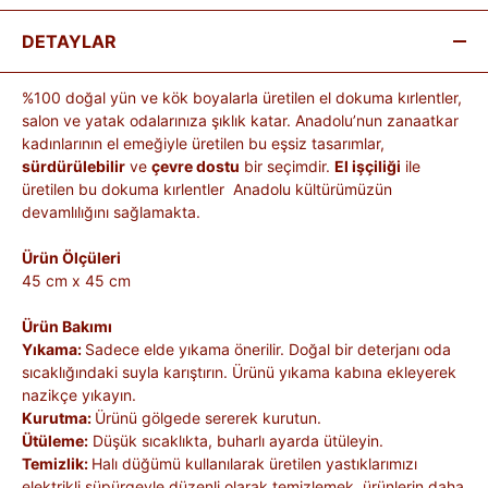
DETAYLAR
%100 doğal yün ve kök boyalarla üretilen el dokuma kırlentler,
salon ve yatak odalarınıza şıklık katar. Anadolu’nun zanaatkar
kadınlarının el emeğiyle üretilen bu eşsiz tasarımlar,
sürdürülebilir
ve
çevre dostu
bir seçimdir.
El işçiliği
ile
üretilen bu dokuma kırlentler Anadolu kültürümüzün
devamlılığını sağlamakta.
Ürün Ölçüleri
45 cm x 45 cm
Ürün Bakımı
Yıkama:
Sadece elde yıkama önerilir. Doğal bir deterjanı oda
sıcaklığındaki suyla karıştırın. Ürünü yıkama kabına ekleyerek
nazikçe yıkayın.
Kurutma:
Ürünü gölgede sererek kurutun.
Ütüleme:
Düşük sıcaklıkta, buharlı ayarda ütüleyin.
Temizlik:
Halı düğümü kullanılarak üretilen yastıklarımızı
elektrikli süpürgeyle düzenli olarak temizlemek, ürünlerin daha