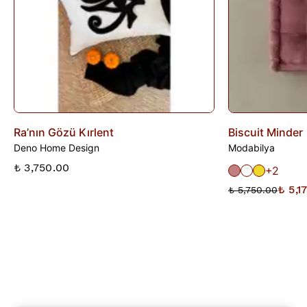
Ra’nın Gözü Kırlent
Biscuit Minder
Deno Home Design
Modabilya
₺ 3,750.00
+2
₺ 5,1
₺ 5,750.00