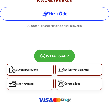
FAVORİLERE EKLE
WHATSAPP
Güvenilir Alışveriş
En İyi Fiyat Garantisi
Taksit Avantajı
Ücretsiz İade