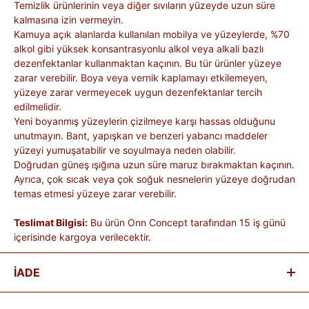
Temizlik ürünlerinin veya diğer sıvıların yüzeyde uzun süre
kalmasına izin vermeyin.
Kamuya açık alanlarda kullanılan mobilya ve yüzeylerde, %70
alkol gibi yüksek konsantrasyonlu alkol veya alkali bazlı
dezenfektanlar kullanmaktan kaçının. Bu tür ürünler yüzeye
zarar verebilir. Boya veya vernik kaplamayı etkilemeyen,
yüzeye zarar vermeyecek uygun dezenfektanlar tercih
edilmelidir.
Yeni boyanmış yüzeylerin çizilmeye karşı hassas olduğunu
unutmayın. Bant, yapışkan ve benzeri yabancı maddeler
yüzeyi yumuşatabilir ve soyulmaya neden olabilir.
Doğrudan güneş ışığına uzun süre maruz bırakmaktan kaçının.
Ayrıca, çok sıcak veya çok soğuk nesnelerin yüzeye doğrudan
temas etmesi yüzeye zarar verebilir.
Teslimat Bilgisi:
Bu ürün Onn Concept tarafından 15 iş günü
içerisinde kargoya verilecektir.
İADE
Satın aldığınız ürünleri, teslim tarihinden itibaren
14 gün
içinde