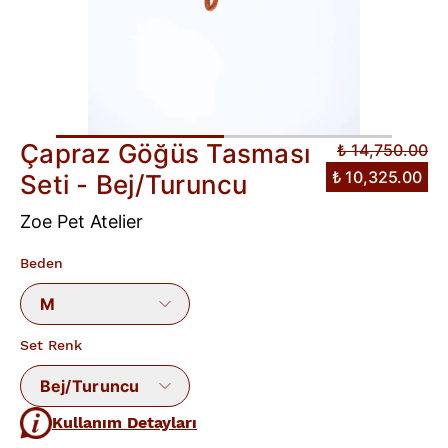
Çapraz Göğüs Tasması
₺ 14,750.00
₺ 10,325.00
Seti - Bej/Turuncu
Zoe Pet Atelier
Beden
M
Set Renk
Bej/Turuncu
Kullanım Detayları