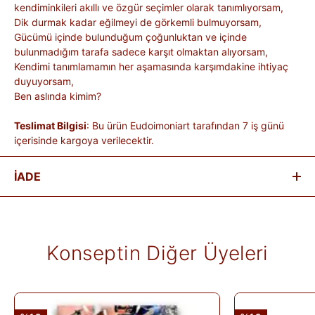
kendiminkileri akıllı ve özgür seçimler olarak tanımlıyorsam,
Dik durmak kadar eğilmeyi de görkemli bulmuyorsam,
Gücümü içinde bulunduğum çoğunluktan ve içinde
bulunmadığım tarafa sadece karşıt olmaktan alıyorsam,
Kendimi tanımlamamın her aşamasında karşımdakine ihtiyaç
duyuyorsam,
Ben aslında kimim?
Teslimat Bilgisi
: Bu ürün Eudoimoniart tarafından 7 iş günü
içerisinde kargoya verilecektir.
İADE
Satın aldığınız ürünleri, teslim tarihinden itibaren
14 gün
içinde
iade edebilirsiniz.
Kişiye özel üretilen veya hijyen nedeniyle tekrar satılması
Konseptin Diğer Üyeleri
mümkün olmayan ürünlerde iade kabul edilmez. Ayıplı ürünler,
teslim sırasında kargo tutanağı ile belgelenmediği sürece iade
kapsamına girmez. Ürünlerin termin ve kargo süreleri markaya
ve ürüne göre değişiklik gösterebilir; bu bilgiler ürün
açıklamalarında yer alır.