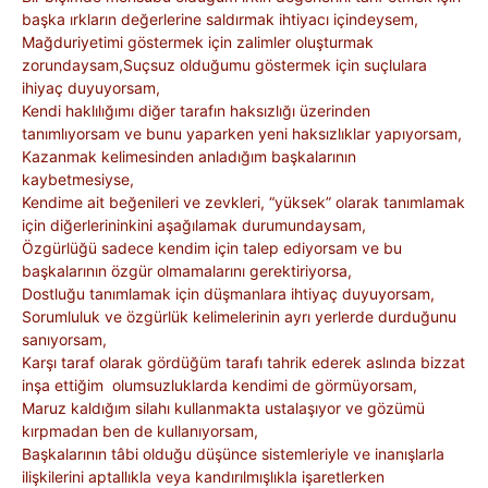
başka ırkların değerlerine saldırmak ihtiyacı içindeysem,
Mağduriyetimi göstermek için zalimler oluşturmak
zorundaysam,Suçsuz olduğumu göstermek için suçlulara
ihiyaç duyuyorsam,
Kendi haklılığımı diğer tarafın haksızlığı üzerinden
tanımlıyorsam ve bunu yaparken yeni haksızlıklar yapıyorsam,
Kazanmak kelimesinden anladığım başkalarının
kaybetmesiyse,
Kendime ait beğenileri ve zevkleri, “yüksek” olarak tanımlamak
için diğerlerininkini aşağılamak durumundaysam,
Özgürlüğü sadece kendim için talep ediyorsam ve bu
başkalarının özgür olmamalarını gerektiriyorsa,
Dostluğu tanımlamak için düşmanlara ihtiyaç duyuyorsam,
Sorumluluk ve özgürlük kelimelerinin ayrı yerlerde durduğunu
sanıyorsam,
Karşı taraf olarak gördüğüm tarafı tahrik ederek aslında bizzat
inşa ettiğim olumsuzluklarda kendimi de görmüyorsam,
Maruz kaldığım silahı kullanmakta ustalaşıyor ve gözümü
kırpmadan ben de kullanıyorsam,
Başkalarının tâbi olduğu düşünce sistemleriyle ve inanışlarla
ilişkilerini aptallıkla veya kandırılmışlıkla işaretlerken