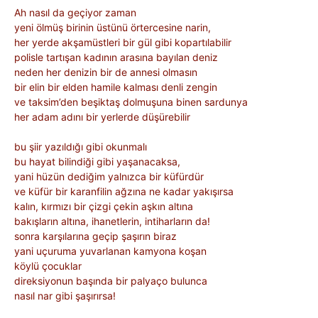
Ah nasıl da geçiyor zaman
yeni ölmüş birinin üstünü örtercesine narin,
her yerde akşamüstleri bir gül gibi kopartılabilir
polisle tartışan kadının arasına bayılan deniz
neden her denizin bir de annesi olmasın
bir elin bir elden hamile kalması denli zengin
ve taksim’den beşiktaş dolmuşuna binen sardunya
her adam adını bir yerlerde düşürebilir
bu şiir yazıldığı gibi okunmalı
bu hayat bilindiği gibi yaşanacaksa,
yani hüzün dediğim yalnızca bir küfürdür
ve küfür bir karanfilin ağzına ne kadar yakışırsa
kalın, kırmızı bir çizgi çekin aşkın altına
bakışların altına, ihanetlerin, intiharların da!
sonra karşılarına geçip şaşırın biraz
yani uçuruma yuvarlanan kamyona koşan
köylü çocuklar
direksiyonun başında bir palyaço bulunca
nasıl nar gibi şaşırırsa!