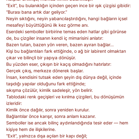
“Exit”, bu bulanıklığın içinden geçen ince bir ışık çizgisi gibidir:
“Burası bana artık dar geliyor.”
Neyin sıktığını, neyin yabancılaştırdığını, hangi bağların içsel
mesafeyi büyüttüğünü ilk kez görme anı.
Eserdeki semboller birbirine temas eden hatlar gibi görünse
de, bu çizgiler insanın kendi iç mimarisini anlatır:
Bazen tutan, bazen yön veren, bazen ayıran bağlar…
Kişi bu bağlantıları fark ettiğinde, o ağ bir labirent olmaktan
çıkar ve bilinçli bir yapıya dönüşür.
Bu yüzden eser, çıkışın bir kaçış olmadığını hatırlatır:
Gerçek çıkış, merkeze dönerek başlar.
İnsan, kendisini tutsak eden şeyin dış dünya değil, içinde
taşıdığı yapılar olduğunu fark ettiğinde;
sıkışma çözülür, kimlik sadeleşir, yön belirir.
Tablodaki renk geçişleri ve kırılma çizgileri, bu dönüşümün
izleridir:
Kimlik önce dağılır, sonra yeniden kurulur.
Bağlantılar önce karışır, sonra anlam kazanır.
Semboller ise ancak bilinç aydınlandığında tesir eder — hem
kişiye hem de ilişkilerine.
“Exit”, yalnızca dışa açılan bir kapı değil;