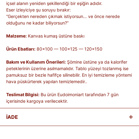
içsel alanın yeniden şekillendiği bir eşiğin adıdır.
Eser izleyiciye şu soruyu bırakır:
“Gerçekten nereden çıkmak istiyorsun… ve önce nerede
olduğunu ne kadar biliyorsun?”
Malzeme:
Kanvas kumaş üstüne baskı
Ürün Ebatları:
80×100 — 100×125 — 120×150
Bakım ve Kullanım Önerileri:
Şömine üstüne ya da kalorifer
peteklerinin üzerine asılmamalıdır. Tablo yüzeyi tozlanmış ise
pamuksuz bir bezle hafifçe silinebilir. En iyi temizleme yöntemi
hava püskürterek yapılan temizlemedir..
Teslimat Bilgisi:
Bu ürün Eudoimoniart tarafından 7 gün
içerisinde kargoya verilecektir.
İADE
Satın aldığınız ürünleri, teslim tarihinden itibaren
14 gün
içinde
iade edebilirsiniz.