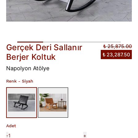
Gerçek Deri Sallanır
₺ 25,875.00
₺ 23,287.50
Berjer Koltuk
Napolyon Atölye
Renk
- Siyah
Adet
-
+