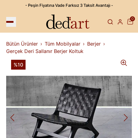
- Peşin Fiyatına Vade Farksız 3 Taksit Avantajı -
0
Bütün Ürünler
Tüm Mobilyalar
Berjer
Gerçek Deri Sallanır Berjer Koltuk
%10