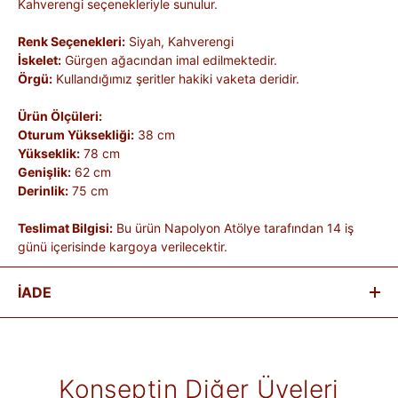
Kahverengi seçenekleriyle sunulur.
Renk Seçenekleri:
Siyah, Kahverengi
İskelet:
Gürgen ağacından imal edilmektedir.
Örgü:
Kullandığımız şeritler hakiki vaketa deridir.
Ürün Ölçüleri:
Oturum Yüksekliği:
38 cm
Yükseklik:
78 cm
Genişlik:
62 cm
Derinlik:
75 cm
Teslimat Bilgisi:
Bu ürün Napolyon Atölye tarafından 14 iş
günü içerisinde kargoya verilecektir.
İADE
Satın aldığınız ürünleri, teslim tarihinden itibaren
14 gün
içinde
iade edebilirsiniz.
Kişiye özel üretilen veya hijyen nedeniyle tekrar satılması
Konseptin Diğer Üyeleri
mümkün olmayan ürünlerde iade kabul edilmez. Ayıplı ürünler,