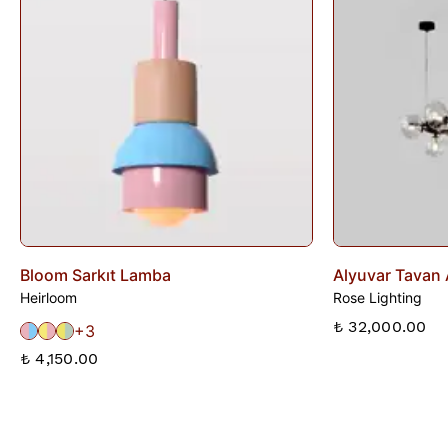
gün içinde bankanıza iletilir. İade sürecini başlatmak için lütfen
İade Formu
'nu doldurunuz veya
Siparişlerim
sayfasından
iade talebi oluşturunuz.
Bloom Sarkıt Lamba
Alyuvar Tavan 
Heirloom
Rose Lighting
₺ 32,000.00
+3
₺ 4,150.00