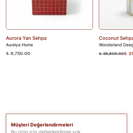
Aurora Yan Sehpa
Coconut Sehpa
Aurelya Home
Wonderland Desig
₺ 9,750.00
₺ 2
₺ 36,600.00
Müşteri Değerlendirmeleri
Bu ürün için değerlendirme yok