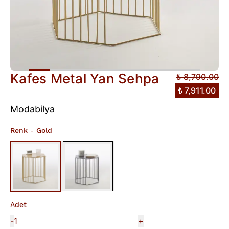
Kafes Metal Yan Sehpa
₺ 8,790.00
₺ 7,911.00
Modabilya
Renk
- Gold
Adet
-
+