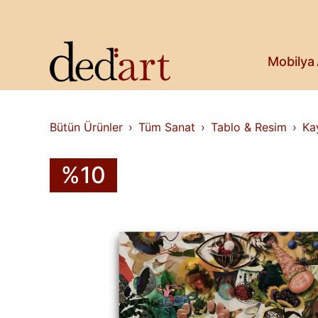
Koltuk & Bank
Saksı & Bitki
Askılık
Kitaplık & Raf
Mobilya
Televizyon Ünitesi
Bütün Ürünler
Tüm Sanat
Tablo & Resim
Ka
%10