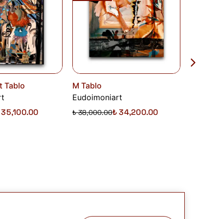
t Tablo
M Tablo
Otokton
rt
Eudoimoniart
Eudoim
 35,100.00
₺ 34,200.00
₺ 38,000.00
₺ 43,00