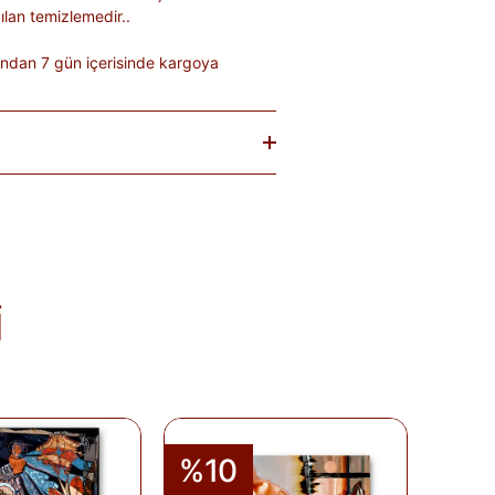
lan temizlemedir..
ından 7 gün içerisinde kargoya
baren
14 gün
içinde iade edebilirsiniz.
tekrar satılması mümkün olmayan
teslim sırasında kargo tutanağı ile
. Ürünlerin termin ve kargo süreleri
; bu bilgiler ürün açıklamalarında yer
i
olduğu takdirde 10 gün içinde bankanıza
de Formu
'nu doldurunuz veya
runuz.
%10
%1