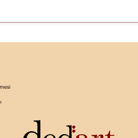
şmesi
ı