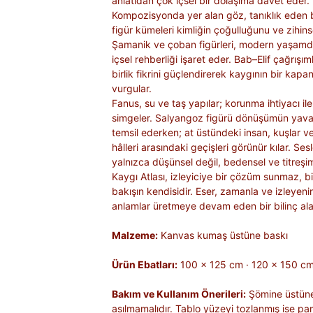
anlatıdan çok içsel bir dolaşıma davet eder.
Kompozisyonda yer alan göz, tanıklık eden b
figür kümeleri kimliğin çoğulluğunu ve zihinse
Şamanik ve çoban figürleri, modern yaşamda 
içsel rehberliği işaret eder. Bab–Elif çağrışım
birlik fikrini güçlendirerek kaygının bir kapa
vurgular.
Fanus, su ve taş yapılar; korunma ihtiyacı ile 
simgeler. Salyangoz figürü dönüşümün yavaş 
temsil ederken; at üstündeki insan, kuşlar ve
hâlleri arasındaki geçişleri görünür kılar. Se
yalnızca düşünsel değil, bedensel ve titreşim
Kaygı Atlası, izleyiciye bir çözüm sunmaz,
bakışın kendisidir. Eser, zamanla ve izleyenin
anlamlar üretmeye devam eden bir bilinç alan
Malzeme:
Kanvas kumaş üstüne baskı
Ürün Ebatları:
100 × 125 cm · 120 × 150 cm
Bakım ve Kullanım Önerileri:
Şömine üstüne 
asılmamalıdır. Tablo yüzeyi tozlanmış ise pam