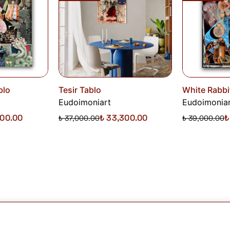
blo
Tesir Tablo
White Rabbi
Eudoimoniart
Eudoimonia
100.00
₺ 33,300.00
₺
₺ 37,000.00
₺ 39,000.00