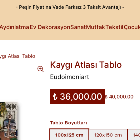
- Peşin Fiyatına Vade Farksız 3 Taksit Avantajı -
Göz Alıcı T
Patili Dost
Aydınlatma
Ev Dekorasyon
Sanat
Mutfak
Tekstil
Çocu
Işıldayan T
Detaylı Su
Sanattan Öt
Estetik Lez
Rahat Sana
Küçüklerin 
Fark Yarata
ygı Atlası Tablo
Kaygı Atlası Tablo
Eudoimoniart
₺ 36,000.00
₺ 40,000.00
Tablo Boyutları
100x125 cm
120x150 cm
14