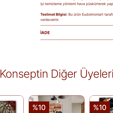
iyi temizleme yöntemi hava püskürterek yapı
Teslimat Bilgisi:
Bu ürün Eudoimoniart taraf
verilecektir.
İADE
Satın aldığınız ürünleri, teslim tarihinden iti
Kişiye özel üretilen veya hijyen nedeniyle 
ürünlerde iade kabul edilmez. Ayıplı ürünler, 
belgelenmediği sürece iade kapsamına girmez
markaya ve ürüne göre değişiklik gösterebilir
Konseptin Diğer Üyeler
alır.
İade edilen ürünler, iade şartlarına uygun 
iletilir. İade sürecini başlatmak için lütfen
İa
Siparişlerim
sayfasından iade talebi oluştu
%10
%10