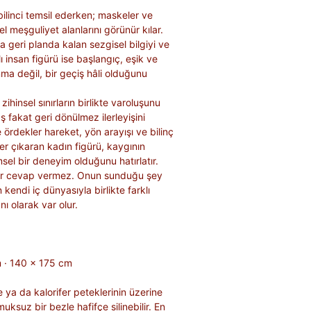
ilinci temsil ederken; maskeler ve
l meşguliyet alanlarını görünür kılar.
geri planda kalan sezgisel bilgiyi ve
lı insan figürü ise başlangıç, eşik ve
nma değil, bir geçiş hâli olduğunu
zihinsel sınırların birlikte varoluşunu
fakat geri dönülmez ilerleyişini
 ördekler hareket, yön arayışı ve bilinç
sler çıkaran kadın figürü, kaygının
sel bir deneyim olduğunu hatırlatır.
 bir cevap vermez. Onun sunduğu şey
 kendi iç dünyasıyla birlikte farklı
ı olarak var olur.
 · 140 × 175 cm
ya da kalorifer peteklerinin üzerine
uksuz bir bezle hafifçe silinebilir. En