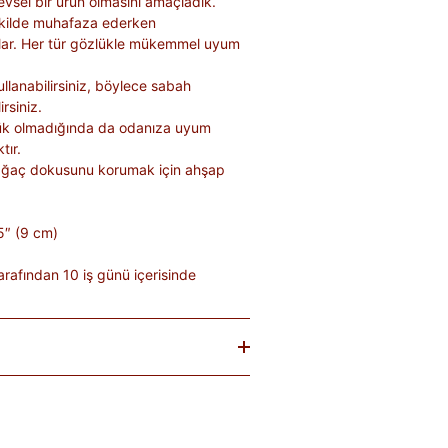
levsel bir ürün olmasını amaçladık.
şekilde muhafaza ederken
lar. Her tür gözlükle mükemmel uyum
llanabilirsiniz, böylece sabah
rsiniz.
lük olmadığında da odanıza uyum
tır.
al ağaç dokusunu korumak için ahşap
5″ (9 cm)
rafından 10 iş günü içerisinde
baren
14 gün
içinde iade edebilirsiniz.
tekrar satılması mümkün olmayan
teslim sırasında kargo tutanağı ile