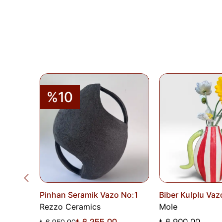
%10
Pinhan Seramik Vazo No:1
Biber Kulplu Vaz
Rezzo Ceramics
Mole
₺ 6,255.00
₺ 6,900.00