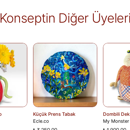
belgelenmediği sürece iade kapsamına girmez
markaya ve ürüne göre değişiklik gösterebilir
Konseptin Diğer Üyeler
alır.
İade edilen ürünler, iade şartlarına uygun 
iletilir. İade sürecini başlatmak için lütfen
İa
Siparişlerim
sayfasından iade talebi oluştu
o
Küçük Prens Tabak
Dombili Deko
Ecle.co
My Monster 
₺ 3,250.00
₺ 1,900.00