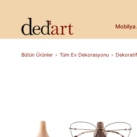
Koltuk & Bank
Saksı & Bitki
Askılık
Kitaplık & Raf
Mobilya
Televizyon Ünitesi
Bütün Ürünler
Tüm Ev Dekorasyonu
Dekorati