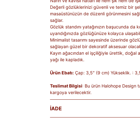
Narin ve kavisli hatları ile hem şık hem de iş
Değerli gözlüklerinizi güvenli ve temiz bir 
masaüstünüzün de düzenli görünmesini sağ
sağlar.
Gözlük standını yatağınızın başucunda da ku
uyandığınızda gözlüğünüze kolayca ulaşabili
Minimalist tasarımı sayesinde üzerinde göz
sağlayan güzel bir dekoratif aksesuar olacak
Kayın ağacından el işçiliğiyle ürettik, doğ
yağı ile kapladık.
Ürün Ebatı:
Çap: 3,5″ (9 cm) Yükseklik. : 3,
Teslimat Bilgisi
: Bu ürün Halohope Design ta
kargoya verilecektir.
İADE
Satın aldığınız ürünleri, teslim tarihinden iti
Kişiye özel üretilen veya hijyen nedeniyle 
ürünlerde iade kabul edilmez. Ayıplı ürünler, 