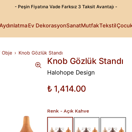
- Peşin Fiyatına Vade Farksız 3 Taksit Avantajı -
Göz Alıcı T
Patili Dost
Aydınlatma
Ev Dekorasyon
Sanat
Mutfak
Tekstil
Çocu
Işıldayan T
Detaylı Su
Sanattan Öt
Estetik Lez
Rahat Sana
Küçüklerin 
Fark Yarata
f Obje
Knob Gözlük Standı
Knob Gözlük Standı
Halohope Design
₺ 1,414.00
Renk
- Açık Kahve