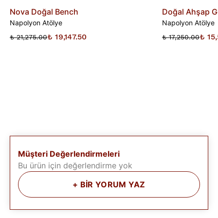
Nova Doğal Bench
Doğal Ahşap G
Napolyon Atölye
Napolyon Atölye
₺ 19,147.50
₺ 15
₺ 21,275.00
₺ 17,250.00
Müşteri Değerlendirmeleri
Bu ürün için değerlendirme yok
+
BİR YORUM YAZ