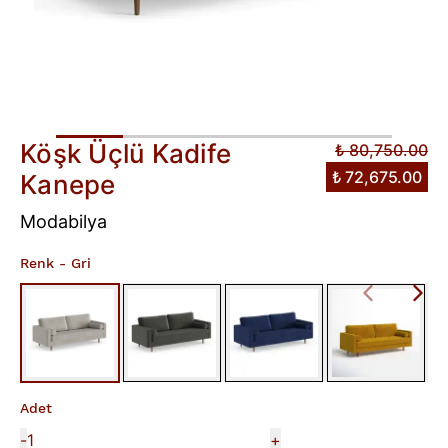
Köşk Üçlü Kadife
₺ 80,750.00
₺ 72,675.00
Kanepe
Modabilya
Renk
- Gri
Adet
-
+