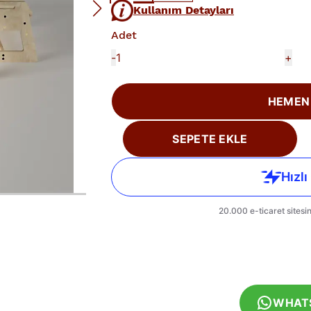
Kullanım Detayları
Adet
-
+
HEMEN
SEPETE EKLE
WHAT