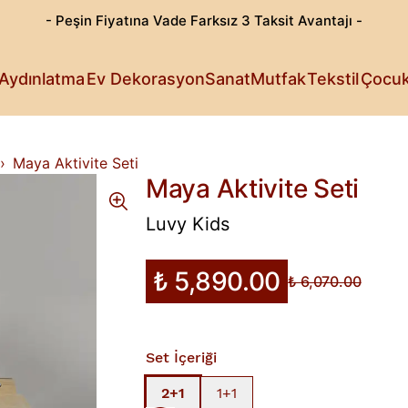
- Peşin Fiyatına Vade Farksız 3 Taksit Avantajı -
Göz Alıcı T
Patili Dost
Aydınlatma
Ev Dekorasyon
Sanat
Mutfak
Tekstil
Çocu
Işıldayan T
Detaylı Su
Sanattan Öt
Estetik Lez
Rahat Sana
Küçüklerin 
Fark Yarata
Maya Aktivite Seti
Maya Aktivite Seti
Luvy Kids
₺ 5,890.00
₺ 6,070.00
Set İçeriği
2+1
1+1