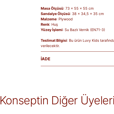
Masa Ölçüsü
: 73 x 55 x 55 cm
Sandalye Ölçüsü
: 38 x 34,5 x 35 cm
Malzeme
: Plywood
Renk
: Huş
Yüzey İşlemi
: Su Bazlı Vernik (EN71-3)
Teslimat Bilgisi
: Bu ürün Luvy Kids tarafınd
verilecektir.
İADE
Satın aldığınız ürünleri, teslim tarihinden iti
Kişiye özel üretilen veya hijyen nedeniyle 
ürünlerde iade kabul edilmez. Ayıplı ürünler, 
belgelenmediği sürece iade kapsamına girmez
markaya ve ürüne göre değişiklik gösterebilir
Konseptin Diğer Üyeler
alır.
İade edilen ürünler, iade şartlarına uygun 
iletilir. İade sürecini başlatmak için lütfen
İa
Siparişlerim
sayfasından iade talebi oluştu