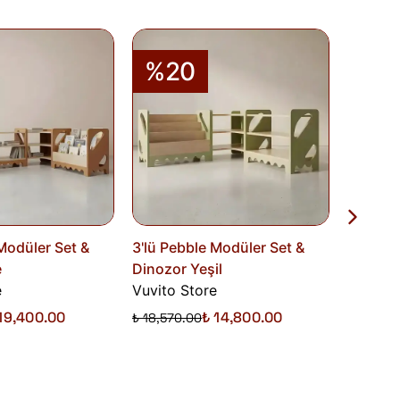
%20
%1
Modüler Set &
3'lü Pebble Modüler Set &
4'lü Pe
e
Dinozor Yeşil
Dinozor
e
Vuvito Store
Vuvito 
19,400.00
₺ 14,800.00
₺ 18,570.00
₺ 23,170