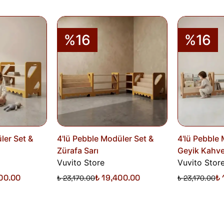
%16
%16
ler Set &
4'lü Pebble Modüler Set &
4'lü Pebble 
Zürafa Sarı
Geyik Kahv
Vuvito Store
Vuvito Stor
800.00
₺ 19,400.00
₺ 
₺ 23,170.00
₺ 23,170.00