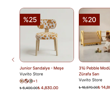
%25
%20
Junior Sandalye - Meşe
3'lü Pebble Modü
Vuvito Store
Zürafa Sarı
Vuvito Store
+1
₺ 14,
₺ 4,830.00
₺ 18,570.00
₺ 6,400.00