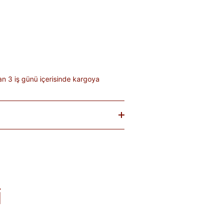
an 3 iş günü içerisinde kargoya
baren
14 gün
içinde iade edebilirsiniz.
tekrar satılması mümkün olmayan
teslim sırasında kargo tutanağı ile
. Ürünlerin termin ve kargo süreleri
; bu bilgiler ürün açıklamalarında yer
i
olduğu takdirde 10 gün içinde bankanıza
de Formu
'nu doldurunuz veya
runuz.