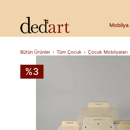
Koltuk & Bank
Saksı & Bitki
Askılık
Kitaplık & Raf
Mobilya
Televizyon Ünitesi
Bütün Ürünler
Tüm Çocuk
Çocuk Mobilyaları
%3