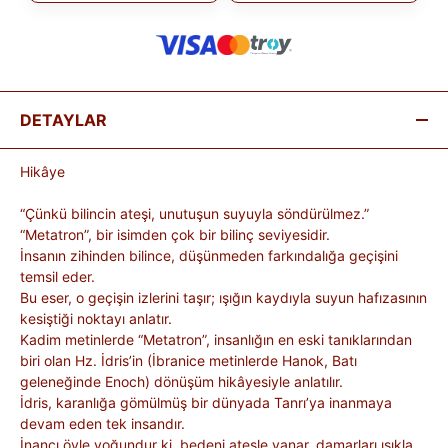
DETAYLAR
Hikâye
“Çünkü bilincin ateşi, unutuşun suyuyla söndürülmez.”
“Metatron”, bir isimden çok bir bilinç seviyesidir.
İnsanın zihinden bilince, düşünmeden farkındalığa geçişini
temsil eder.
Bu eser, o geçişin izlerini taşır; ışığın kaydıyla suyun hafızasının
kesiştiği noktayı anlatır.
Kadim metinlerde “Metatron”, insanlığın en eski tanıklarından
biri olan Hz. İdris’in (İbranice metinlerde Hanok, Batı
geleneğinde Enoch) dönüşüm hikâyesiyle anlatılır.
İdris, karanlığa gömülmüş bir dünyada Tanrı’ya inanmaya
devam eden tek insandır.
İnancı öyle yoğundur ki, bedeni ateşle yanar, damarları ışıkla