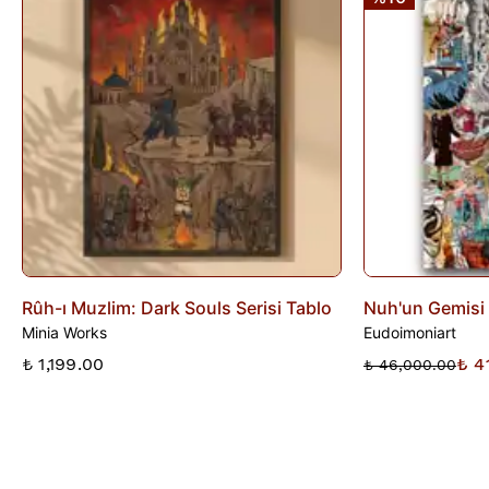
İade edilen ürünler, iade şartlarına uygun olduğu takdirde 10
gün içinde bankanıza iletilir. İade sürecini başlatmak için lütfen
İade Formu
'nu doldurunuz veya
Siparişlerim
sayfasından
iade talebi oluşturunuz.
Rûh-ı Muzlim: Dark Souls Serisi Tablo
Nuh'un Gemisi
Minia Works
Eudoimoniart
₺ 1,199.00
₺ 4
₺ 46,000.00