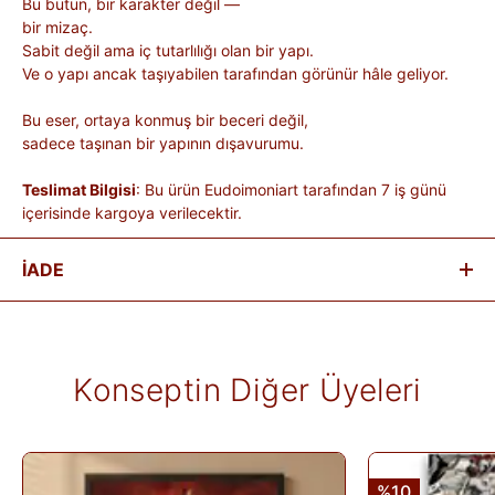
Bu bütün, bir karakter değil —
bir mizaç.
Sabit değil ama iç tutarlılığı olan bir yapı.
Ve o yapı ancak taşıyabilen tarafından görünür hâle geliyor.
Bu eser, ortaya konmuş bir beceri değil,
sadece taşınan bir yapının dışavurumu.
Teslimat Bilgisi
: Bu ürün Eudoimoniart tarafından 7 iş günü
içerisinde kargoya verilecektir.
İADE
Satın aldığınız ürünleri, teslim tarihinden itibaren
14 gün
içinde
iade edebilirsiniz.
Kişiye özel üretilen veya hijyen nedeniyle tekrar satılması
Konseptin Diğer Üyeleri
mümkün olmayan ürünlerde iade kabul edilmez. Ayıplı ürünler,
teslim sırasında kargo tutanağı ile belgelenmediği sürece iade
kapsamına girmez. Ürünlerin termin ve kargo süreleri markaya
ve ürüne göre değişiklik gösterebilir; bu bilgiler ürün
açıklamalarında yer alır.
%10