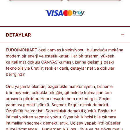
DETAYLAR
EUDOIMONIART özel canvas koleksiyonu, bulunduğu mekâna
modern bir enerji ve estetik katar. Her bir tasarım, yüksek
kaliteli mat dokulu CANVAS kumaş üzerine gelişmiş baskı
teknolojisiyle üretilir; renkler canlı, detaylar net ve dokular
belirgindir.
Onu yaşamla ölümün, özgürlükle mahkumiyetin, bilinenle
bilinmeyenin, çoklukla tekliğin, gitmelerle kalmaların tam
arasında gördüm. Hem cesurdu hem de tedirgin. Seçim
yapması gerekti çünkü. Seçmek özgür olmak demekti.
Özgürlük ise zor işti. Sorumluluk demekti çünkü. Başka bir
ihtimal yokken seçmek yoktu. Oysa bir ikincisi bile çıkması
ihtimallerin seçmek demekti artık. Üç şey yapabilirdi güzeller
güzeli ‘Romance’… Bunlardan ikisi onu öyle ya da böyle mutlu