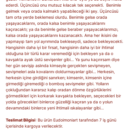
ederdi. Üçüncüsü onu mutsuz kılacak tek seçenekti. Benimle
gelmek veya orada kalmaktı yapabileceği iki şey. Üçüncüsü
tam orta yerde beklemesi olurdu. Benimle gelse orada
yaşayacaklarını, orada kalsa benimle yaşayacaklarını
kaçıracaktı; ya da benimle gelse beraber yaşayacaklarımızı,
kalsa orada yaşayacaklarını kazanacaktı. Ama her ikisini de
yapmayıp tam yol ayrımında bekleseydi, sadece bekleyecekti.
Hangisinin daha iyi bir fırsat, hangisinin daha iyi bir ihtimal
olduğuna bir türlü karar veremediği için bekleyen ya da o
kavşakta ayak üstü sevişenler gibi… Ya şunu kaçırırsam diye
her gün sevişip aslında kimseyle gerçekten sevişmeyen,
sevişmeleri asla kovalarını doldurmayanlar gibi… Herkesin,
herkesin içine girdiğini sanırken; kimsenin, kimsenin içine
girmediği giremediği o bomboş sevişmeler gibi. Yolların
çokluğundan kararsız kalıp oradan dönme özgürlüklerini
görmedikleri için korkarak kavşakta bekleyen, seçecekleri bir
yolda görecekleri binlerce güzelliği kaçıran ya da o yolun
devamındaki binlerce yeni ihtimali ıskalayanlar gibi…
Teslimat Bilgisi
: Bu ürün Eudoimoniart tarafından 7 iş günü
içerisinde kargoya verilecektir.