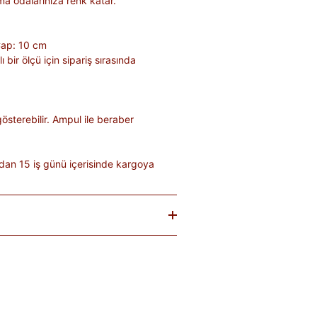
a odalarınıza renk katar.
ap: 10 cm
bir ölçü için sipariş sırasında
gösterebilir. Ampul ile beraber
dan 15 iş günü içerisinde kargoya
baren
14 gün
içinde iade edebilirsiniz.
tekrar satılması mümkün olmayan
teslim sırasında kargo tutanağı ile
. Ürünlerin termin ve kargo süreleri
; bu bilgiler ürün açıklamalarında yer