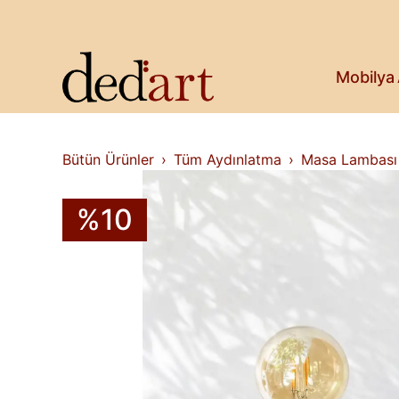
Koltuk & Bank
Saksı & Bitki
Askılık
Kitaplık & Raf
Mobilya
Televizyon Ünitesi
Bütün Ürünler
Tüm Aydınlatma
Masa Lambası
%10