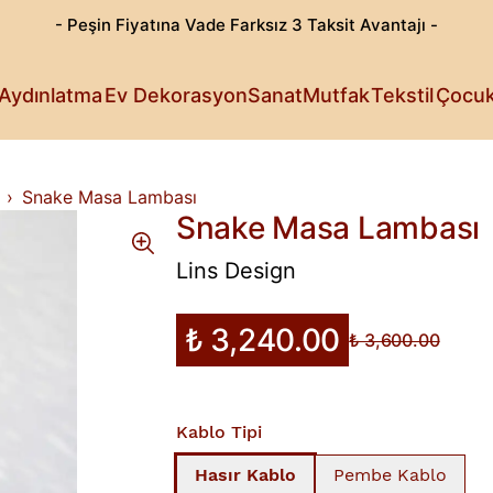
- Peşin Fiyatına Vade Farksız 3 Taksit Avantajı -
Göz Alıcı T
Patili Dost
Aydınlatma
Ev Dekorasyon
Sanat
Mutfak
Tekstil
Çocu
Işıldayan T
Detaylı Su
Sanattan Öt
Estetik Lez
Rahat Sana
Küçüklerin 
Fark Yarata
Snake Masa Lambası
Snake Masa Lambası
Lins Design
₺ 3,240.00
₺ 3,600.00
Kablo Tipi
Hasır Kablo
Pembe Kablo