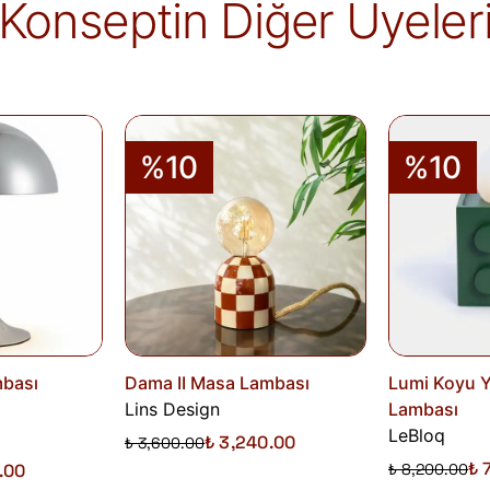
Konseptin Diğer Üyeler
alır.
İade edilen ürünler, iade şartlarına uygun 
iletilir. İade sürecini başlatmak için lütfen
İa
Siparişlerim
sayfasından iade talebi oluştu
%10
%10
bası
Dama II Masa Lambası
Lumi Koyu Y
Lins Design
Lambası
LeBloq
₺ 3,240.00
₺ 3,600.00
₺ 
0.00
₺ 8,200.00