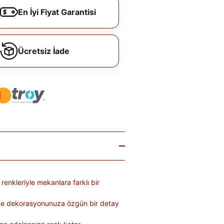
En İyi Fiyat Garantisi
Ücretsiz İade
enkleriyle mekanlara farklı bir
r ve dekorasyonunuza özgün bir detay