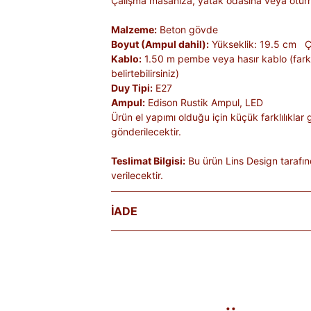
Çalışma masanıza, yatak odasına veya oturm
Malzeme:
Beton gövde
Boyut (Ampul dahil):
Yükseklik: 19.5 cm Ç
Kablo:
1.50 m pembe veya hasır kablo (farklı 
belirtebilirsiniz)
Duy Tipi:
E27
Ampul:
Edison Rustik Ampul, LED
Ürün el yapımı olduğu için küçük farklılıklar 
gönderilecektir.
Teslimat Bilgisi:
Bu ürün Lins Design tarafın
verilecektir.
İADE
Satın aldığınız ürünleri, teslim tarihinden iti
Kişiye özel üretilen veya hijyen nedeniyle 
ürünlerde iade kabul edilmez. Ayıplı ürünler, 
belgelenmediği sürece iade kapsamına girmez
markaya ve ürüne göre değişiklik gösterebilir