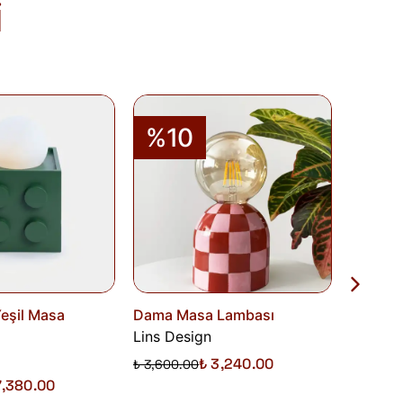
i
olduğu takdirde 10 gün içinde bankanıza
de Formu
'nu doldurunuz veya
runuz.
%10
%1
eşil Masa
Dama Masa Lambası
Celia M
Lins Design
Metanoy
₺ 3,240.00
₺ 3,600.00
7,380.00
₺ 5,000.