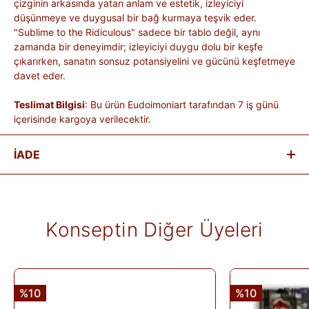
çizginin arkasında yatan anlam ve estetik, izleyiciyi
düşünmeye ve duygusal bir bağ kurmaya teşvik eder.
"Sublime to the Ridiculous" sadece bir tablo değil, aynı
zamanda bir deneyimdir; izleyiciyi duygu dolu bir keşfe
çıkarırken, sanatın sonsuz potansiyelini ve gücünü keşfetmeye
davet eder.
Teslimat Bilgisi
: Bu ürün Eudoimoniart tarafından 7 iş günü
içerisinde kargoya verilecektir.
İADE
Satın aldığınız ürünleri, teslim tarihinden itibaren
14 gün
içinde
iade edebilirsiniz.
Kişiye özel üretilen veya hijyen nedeniyle tekrar satılması
Konseptin Diğer Üyeleri
mümkün olmayan ürünlerde iade kabul edilmez. Ayıplı ürünler,
teslim sırasında kargo tutanağı ile belgelenmediği sürece iade
kapsamına girmez. Ürünlerin termin ve kargo süreleri markaya
ve ürüne göre değişiklik gösterebilir; bu bilgiler ürün
açıklamalarında yer alır.
%10
%10
İade edilen ürünler, iade şartlarına uygun olduğu takdirde 10