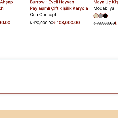
 Ahşap
Burrow - Evcil Hayvan
Maya Üç Kiş
ch
Paylaşımlı Çift Kişilik Karyola
Modabilya
Onn Concept
90.00
₺ 108,000.00
₺ 120,000.00
₺
₺ 79,500.00