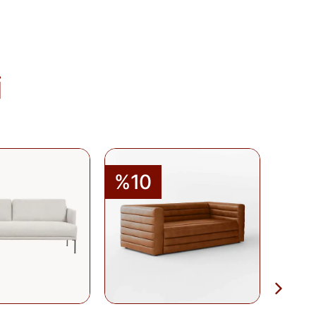
baren
14 gün
içinde iade edebilirsiniz.
tekrar satılması mümkün olmayan
teslim sırasında kargo tutanağı ile
. Ürünlerin termin ve kargo süreleri
; bu bilgiler ürün açıklamalarında yer
i
olduğu takdirde 10 gün içinde bankanıza
de Formu
'nu doldurunuz veya
runuz.
%10