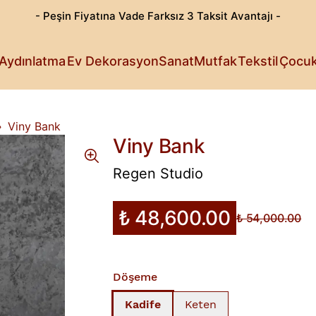
- Peşin Fiyatına Vade Farksız 3 Taksit Avantajı -
Göz Alıcı T
Patili Dost
Aydınlatma
Ev Dekorasyon
Sanat
Mutfak
Tekstil
Çocu
Işıldayan T
Detaylı Su
Sanattan Öt
Estetik Lez
Rahat Sana
Küçüklerin 
Fark Yarata
Viny Bank
Viny Bank
Regen Studio
₺ 48,600.00
₺ 54,000.00
Döşeme
Kadife
Keten