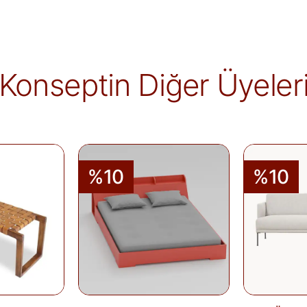
Satın aldığınız ürünleri, teslim tarihinden iti
Kişiye özel üretilen veya hijyen nedeniyle 
ürünlerde iade kabul edilmez. Ayıplı ürünler, 
belgelenmediği sürece iade kapsamına girmez
markaya ve ürüne göre değişiklik gösterebilir
Konseptin Diğer Üyeler
alır.
İade edilen ürünler, iade şartlarına uygun 
iletilir. İade sürecini başlatmak için lütfen
İa
Siparişlerim
sayfasından iade talebi oluştu
%10
%10