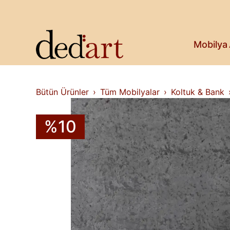
Koltuk & Bank
Saksı & Bitki
Askılık
Kitaplık & Raf
Mobilya
Televizyon Ünitesi
Bütün Ürünler
Tüm Mobilyalar
Koltuk & Bank
%10