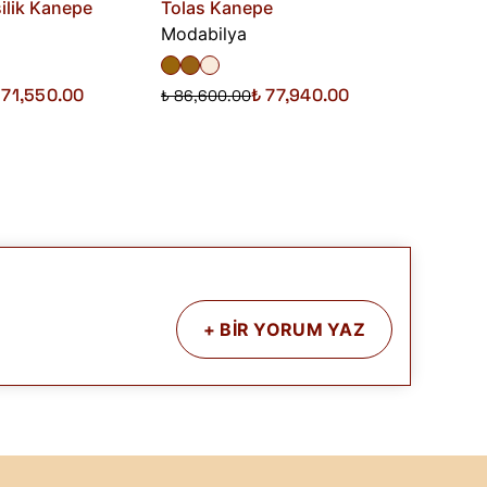
ilik Kanepe
Tolas Kanepe
Chester
Modabilya
Homiof
₺ 79,90
 71,550.00
₺ 77,940.00
₺ 86,600.00
+
BİR YORUM YAZ