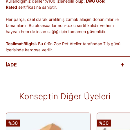
Kullandığımız deriler %100 izlenebilir olup,
LWG Gold
Rated
sertifikasına sahiptir.
Her parça, özel olarak üretilmiş zamak alaşım donanımlar ile
tamamlanır. Bu aksesuarlar non-toxic sertifikalıdır ve hem
hayvan hem de insan sağlığı için tamamen güvenlidir.
Teslimat Bilgisi
: Bu ürün Zoe Pet Atelier tarafından 7 iş günü
içerisinde kargoya verilir.
İADE
Satın aldığınız ürünleri, teslim tarihinden itibaren
14 gün
içinde
iade edebilirsiniz.
Kişiye özel üretilen veya hijyen nedeniyle tekrar satılması
Konseptin Diğer Üyeleri
mümkün olmayan ürünlerde iade kabul edilmez. Ayıplı ürünler,
teslim sırasında kargo tutanağı ile belgelenmediği sürece iade
kapsamına girmez. Ürünlerin termin ve kargo süreleri markaya
ve ürüne göre değişiklik gösterebilir; bu bilgiler ürün
açıklamalarında yer alır.
%30
%30
İade edilen ürünler, iade şartlarına uygun olduğu takdirde 10