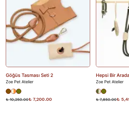
gün içinde bankanıza iletilir. İade sürecini başlatmak için lütfen
İade Formu
'nu doldurunuz veya
Siparişlerim
sayfasından
iade talebi oluşturunuz.
Göğüs Tasması Seti 2
Hepsi Bir Arad
Zoe Pet Atelier
Zoe Pet Atelier
₺ 7,200.00
₺ 5,4
₺ 10,250.00
₺ 7,850.00