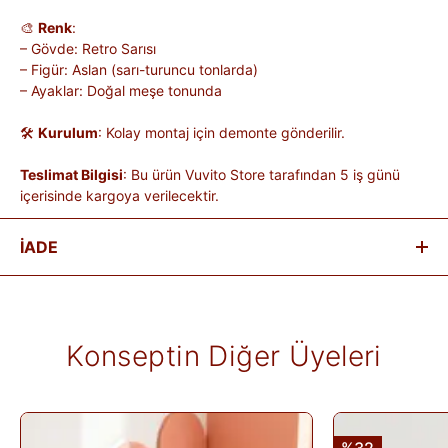
🎨
Renk
:
– Gövde: Retro Sarısı
– Figür: Aslan (sarı-turuncu tonlarda)
– Ayaklar: Doğal meşe tonunda
🛠
Kurulum
: Kolay montaj için demonte gönderilir.
Teslimat Bilgisi
: Bu ürün Vuvito Store tarafından 5 iş günü
içerisinde kargoya verilecektir.
İADE
Satın aldığınız ürünleri, teslim tarihinden itibaren
14 gün
içinde
iade edebilirsiniz.
Kişiye özel üretilen veya hijyen nedeniyle tekrar satılması
Konseptin Diğer Üyeleri
mümkün olmayan ürünlerde iade kabul edilmez. Ayıplı ürünler,
teslim sırasında kargo tutanağı ile belgelenmediği sürece iade
kapsamına girmez. Ürünlerin termin ve kargo süreleri markaya
ve ürüne göre değişiklik gösterebilir; bu bilgiler ürün
açıklamalarında yer alır.