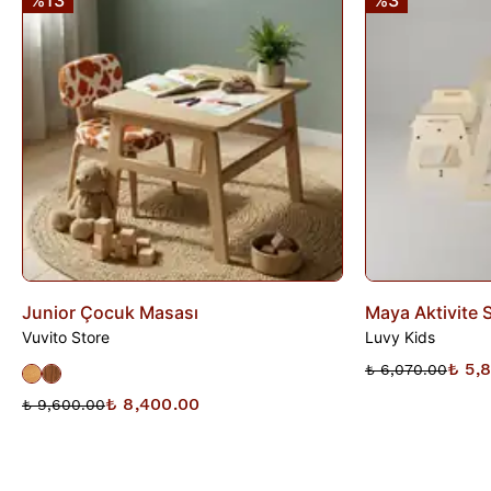
%13
%3
İade edilen ürünler, iade şartlarına uygun olduğu takdirde 10
gün içinde bankanıza iletilir. İade sürecini başlatmak için lütfen
İade Formu
'nu doldurunuz veya
Siparişlerim
sayfasından
iade talebi oluşturunuz.
Junior Çocuk Masası
Maya Aktivite S
Vuvito Store
Luvy Kids
₺ 5,
₺ 6,070.00
₺ 8,400.00
₺ 9,600.00