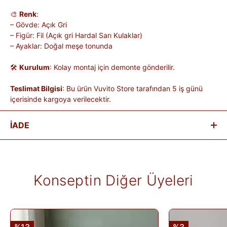
🎨
Renk
:
– Gövde: Açık Gri
– Figür: Fil (Açık gri Hardal Sarı Kulaklar)
– Ayaklar: Doğal meşe tonunda
🛠
Kurulum
: Kolay montaj için demonte gönderilir.
Teslimat Bilgisi
: Bu ürün Vuvito Store tarafından 5 iş günü
içerisinde kargoya verilecektir.
İADE
Satın aldığınız ürünleri, teslim tarihinden itibaren
14 gün
içinde
iade edebilirsiniz.
Kişiye özel üretilen veya hijyen nedeniyle tekrar satılması
Konseptin Diğer Üyeleri
mümkün olmayan ürünlerde iade kabul edilmez. Ayıplı ürünler,
teslim sırasında kargo tutanağı ile belgelenmediği sürece iade
kapsamına girmez. Ürünlerin termin ve kargo süreleri markaya
ve ürüne göre değişiklik gösterebilir; bu bilgiler ürün
açıklamalarında yer alır.