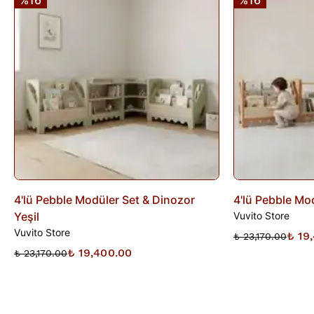
%16
%16
İade edilen ürünler, iade şartlarına uygun olduğu takdirde 10
gün içinde bankanıza iletilir. İade sürecini başlatmak için lütfen
İade Formu
'nu doldurunuz veya
Siparişlerim
sayfasından
iade talebi oluşturunuz.
4'lü Pebble Modüler Set & Dinozor
4'lü Pebble Mo
Yeşil
Vuvito Store
Vuvito Store
₺ 19
₺ 23,170.00
₺ 19,400.00
₺ 23,170.00