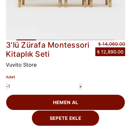
3'lü Zürafa Montessori
₺ 14,060.00
₺ 12,890.00
Kitaplık Seti
Vuvito Store
Adet
-
+
HEMEN AL
SEPETE EKLE