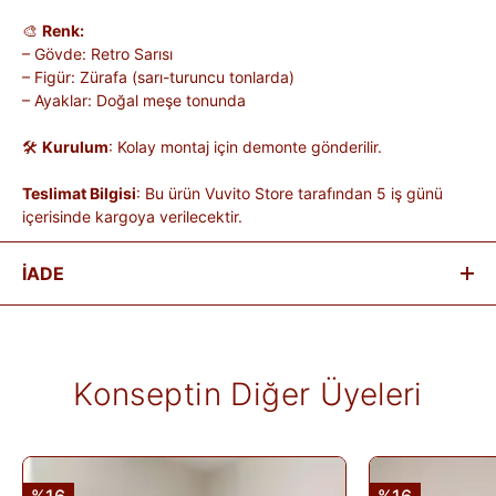
🎨
Renk:
– Gövde: Retro Sarısı
– Figür: Zürafa (sarı-turuncu tonlarda)
– Ayaklar: Doğal meşe tonunda
🛠
Kurulum
: Kolay montaj için demonte gönderilir.
Teslimat Bilgisi
: Bu ürün Vuvito Store tarafından 5 iş günü
içerisinde kargoya verilecektir.
İADE
Satın aldığınız ürünleri, teslim tarihinden itibaren
14 gün
içinde
iade edebilirsiniz.
Kişiye özel üretilen veya hijyen nedeniyle tekrar satılması
Konseptin Diğer Üyeleri
mümkün olmayan ürünlerde iade kabul edilmez. Ayıplı ürünler,
teslim sırasında kargo tutanağı ile belgelenmediği sürece iade
kapsamına girmez. Ürünlerin termin ve kargo süreleri markaya
ve ürüne göre değişiklik gösterebilir; bu bilgiler ürün
açıklamalarında yer alır.