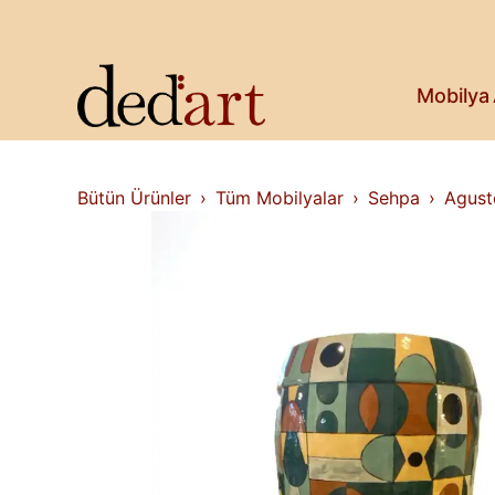
Koltuk & Bank
Saksı & Bitki
Askılık
Kitaplık & Raf
Mobilya
Televizyon Ünitesi
Bütün Ürünler
Tüm Mobilyalar
Sehpa
Agust