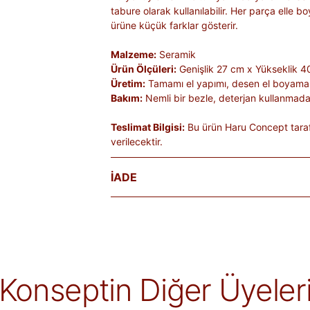
tabure olarak kullanılabilir. Her parça elle b
ürüne küçük farklar gösterir.
Malzeme:
Seramik
Ürün Ölçüleri:
Genişlik 27 cm x Yükseklik 4
Üretim:
Tamamı el yapımı, desen el boyama
Bakım:
Nemli bir bezle, deterjan kullanmadan 
Teslimat Bilgisi:
Bu ürün Haru Concept taraf
verilecektir.
İADE
Satın aldığınız ürünleri, teslim tarihinden iti
Kişiye özel üretilen veya hijyen nedeniyle 
ürünlerde iade kabul edilmez. Ayıplı ürünler, 
belgelenmediği sürece iade kapsamına girmez
markaya ve ürüne göre değişiklik gösterebilir
Konseptin Diğer Üyeler
alır.
İade edilen ürünler, iade şartlarına uygun 
iletilir. İade sürecini başlatmak için lütfen
İa