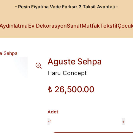
- Peşin Fiyatına Vade Farksız 3 Taksit Avantajı -
Göz Alıcı T
Patili Dost
Aydınlatma
Ev Dekorasyon
Sanat
Mutfak
Tekstil
Çocu
Işıldayan T
Detaylı Su
Sanattan Öt
Estetik Lez
Rahat Sana
Küçüklerin 
Fark Yarata
e Sehpa
Aguste Sehpa
Haru Concept
₺ 26,500.00
Adet
-
+