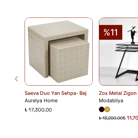
%11
Saeva Duo Yan Sehpa- Bej
Zox Metal Zigon
Aurelya Home
Modabilya
₺ 17,300.00
₺ 11,7
₺ 13,200.00