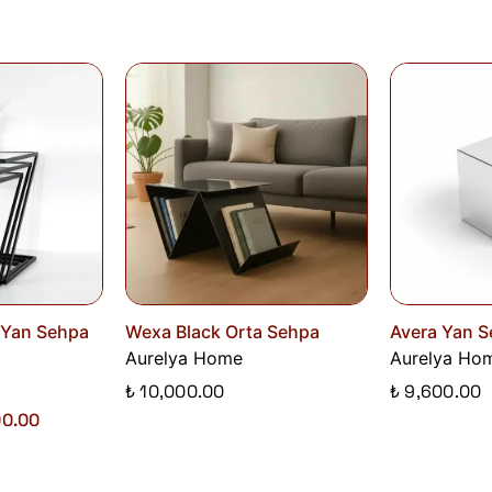
Siparişlerim
sayfasından iade talebi oluştu
 Yan Sehpa
Wexa Black Orta Sehpa
Avera Yan 
Aurelya Home
Aurelya Ho
₺ 10,000.00
₺ 9,600.00
00.00