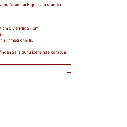
oyandığı için renk geçişleri üründen
0 cm x Derinlik 27 cm
sı
silinmesi önerilir.
ından 21 iş günü içerisinde kargoya
baren
14 gün
içinde iade edebilirsiniz.
tekrar satılması mümkün olmayan
teslim sırasında kargo tutanağı ile
. Ürünlerin termin ve kargo süreleri
; bu bilgiler ürün açıklamalarında yer
i
olduğu takdirde 10 gün içinde bankanıza
de Formu
'nu doldurunuz veya