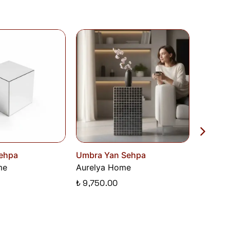
runuz.
Sehpa
Umbra Yan Sehpa
Elista 
me
Aurelya Home
Aurely
₺ 9,750.00
₺ 15,30