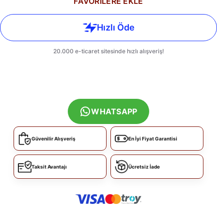
FAVORİLERE EKLE
WHATSAPP
Güvenilir Alışveriş
En İyi Fiyat Garantisi
Taksit Avantajı
Ücretsiz İade