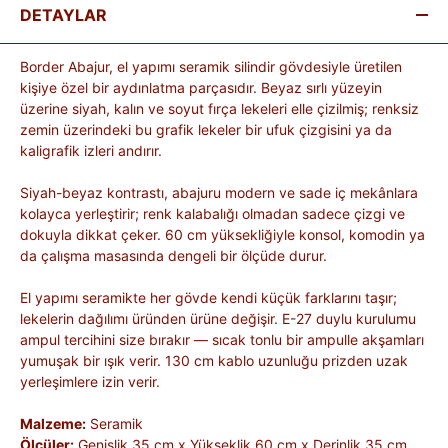
DETAYLAR
Border Abajur, el yapımı seramik silindir gövdesiyle üretilen
kişiye özel bir aydınlatma parçasıdır. Beyaz sırlı yüzeyin
üzerine siyah, kalın ve soyut fırça lekeleri elle çizilmiş; renksiz
zemin üzerindeki bu grafik lekeler bir ufuk çizgisini ya da
kaligrafik izleri andırır.
Siyah-beyaz kontrastı, abajuru modern ve sade iç mekânlara
kolayca yerleştirir; renk kalabalığı olmadan sadece çizgi ve
dokuyla dikkat çeker. 60 cm yüksekliğiyle konsol, komodin ya
da çalışma masasında dengeli bir ölçüde durur.
El yapımı seramikte her gövde kendi küçük farklarını taşır;
lekelerin dağılımı üründen ürüne değişir. E-27 duylu kurulumu
ampul tercihini size bırakır — sıcak tonlu bir ampulle akşamları
yumuşak bir ışık verir. 130 cm kablo uzunluğu prizden uzak
yerleşimlere izin verir.
Malzeme:
Seramik
Ölçüler:
Genişlik 35 cm x Yükseklik 60 cm x Derinlik 35 cm