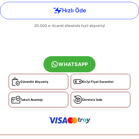
WHATSAPP
Güvenilir Alışveriş
En İyi Fiyat Garantisi
Taksit Avantajı
Ücretsiz İade