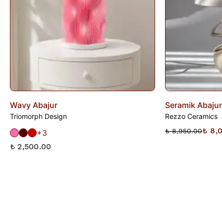
Wavy Abajur
Seramik Abajur
Triomorph Design
Rezzo Ceramics
₺ 8,
₺ 8,950.00
+3
₺ 2,500.00