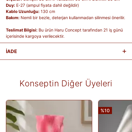
Duy:
E-27 (ampul fiyata dahil değildir)
Kablo Uzunluğu:
130 cm
Bakım:
Nemli bir bezle, deterjan kullanmadan silinmesi önerilir.
Teslimat Bilgisi:
Bu ürün Haru Concept tarafından 21 iş günü
içerisinde kargoya verilecektir.
İADE
Satın aldığınız ürünleri, teslim tarihinden itibaren
14 gün
içinde
iade edebilirsiniz.
Kişiye özel üretilen veya hijyen nedeniyle tekrar satılması
Konseptin Diğer Üyeleri
mümkün olmayan ürünlerde iade kabul edilmez. Ayıplı ürünler,
teslim sırasında kargo tutanağı ile belgelenmediği sürece iade
kapsamına girmez. Ürünlerin termin ve kargo süreleri markaya
ve ürüne göre değişiklik gösterebilir; bu bilgiler ürün
açıklamalarında yer alır.
%10
İade edilen ürünler, iade şartlarına uygun olduğu takdirde 10
gün içinde bankanıza iletilir. İade sürecini başlatmak için lütfen
İade Formu
'nu doldurunuz veya
Siparişlerim
sayfasından
iade talebi oluşturunuz.