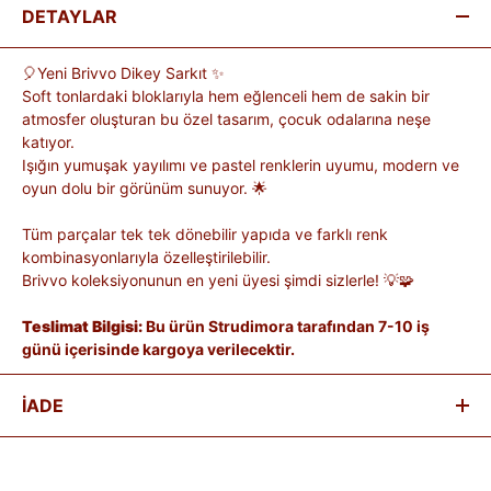
DETAYLAR
🎈Yeni Brivvo Dikey Sarkıt ✨
Soft tonlardaki bloklarıyla hem eğlenceli hem de sakin bir
atmosfer oluşturan bu özel tasarım, çocuk odalarına neşe
katıyor.
Işığın yumuşak yayılımı ve pastel renklerin uyumu, modern ve
oyun dolu bir görünüm sunuyor. 🌟
Tüm parçalar tek tek dönebilir yapıda ve farklı renk
kombinasyonlarıyla özelleştirilebilir.
Brivvo koleksiyonunun en yeni üyesi şimdi sizlerle! 💡🧩
Teslimat Bilgisi:
Bu ürün Strudimora tarafından 7-10 iş
günü içerisinde kargoya verilecektir.
İADE
Satın aldığınız ürünleri, teslim tarihinden itibaren
14 gün
içinde
iade edebilirsiniz.