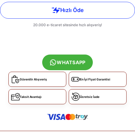
WHATSAPP
Güvenilir Alışveriş
En İyi Fiyat Garantisi
Taksit Avantajı
Ücretsiz İade