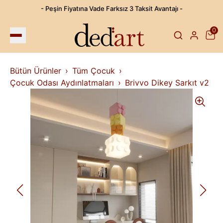
- Peşin Fiyatına Vade Farksız 3 Taksit Avantajı -
0
Bütün Ürünler
Tüm Çocuk
Çocuk Odası Aydınlatmaları
Brivvo Dikey Sarkıt v2