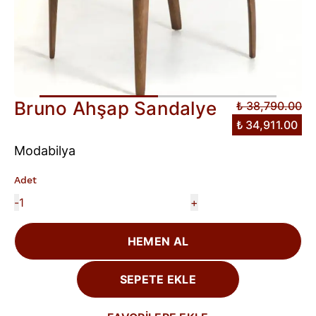
Bruno Ahşap Sandalye
₺ 38,790.00
₺ 34,911.00
Modabilya
Adet
-
+
HEMEN AL
SEPETE EKLE