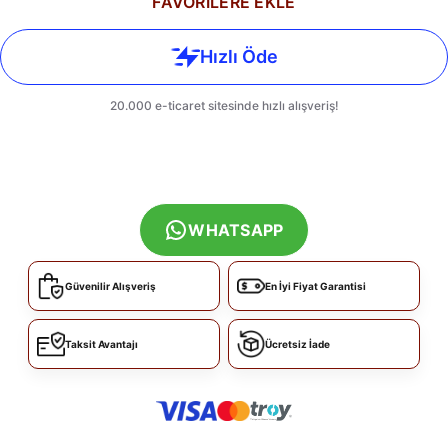
FAVORİLERE EKLE
WHATSAPP
Güvenilir Alışveriş
En İyi Fiyat Garantisi
Taksit Avantajı
Ücretsiz İade