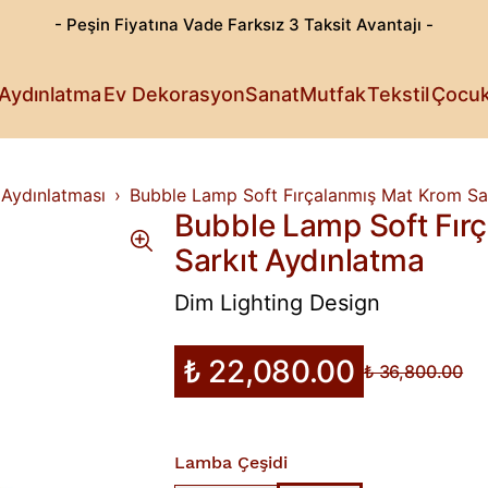
- Peşin Fiyatına Vade Farksız 3 Taksit Avantajı -
Göz Alıcı T
Patili Dost
Aydınlatma
Ev Dekorasyon
Sanat
Mutfak
Tekstil
Çocu
Işıldayan T
Detaylı Su
Sanattan Öt
Estetik Lez
Rahat Sana
Küçüklerin 
Fark Yarata
 Aydınlatması
Bubble Lamp Soft Fırçalanmış Mat Krom Sa
Bubble Lamp Soft Fır
Sarkıt Aydınlatma
Dim Lighting Design
₺ 22,080.00
₺ 36,800.00
Lamba Çeşidi