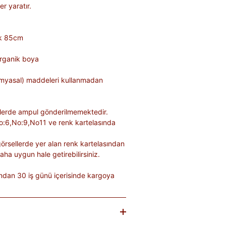
r yaratır.
ik 85cm
rganik boya
 (kimyasal) maddeleri kullanmadan
nlerde ampul gönderilmemektedir.
o:6,No:9,No11 ve renk kartelasında
örsellerde yer alan renk kartelasından
daha uygun hale getirebilirsiniz.
ından 30 iş günü içerisinde kargoya