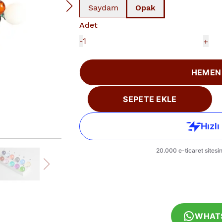
Saydam
Opak
Adet
-
+
HEMEN
SEPETE EKLE
WHAT