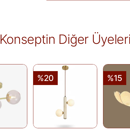
Satın aldığınız ürünleri, teslim tarihinden iti
Kişiye özel üretilen veya hijyen nedeniyle 
ürünlerde iade kabul edilmez. Ayıplı ürünler, 
belgelenmediği sürece iade kapsamına girmez
markaya ve ürüne göre değişiklik gösterebilir
Konseptin Diğer Üyeler
alır.
İade edilen ürünler, iade şartlarına uygun 
iletilir. İade sürecini başlatmak için lütfen
İa
Siparişlerim
sayfasından iade talebi oluştu
%20
%15