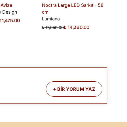
 Avize
Noctra Large LED Sarkıt - 58
Evian K
 Design
cm
Lumian
Lumiana
 11,475.00
₺ 74,700
₺ 14,360.00
₺ 17,950.00
+
BİR YORUM YAZ