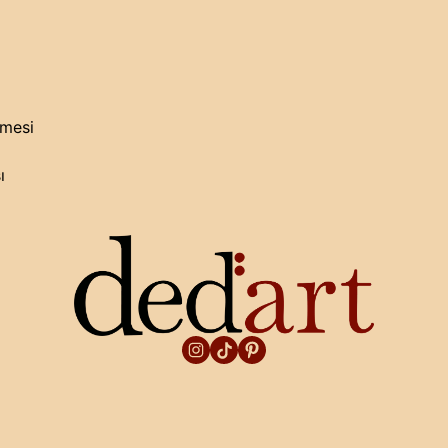
şmesi
ı