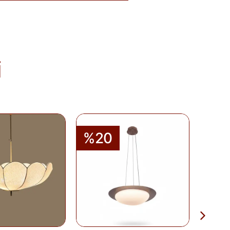
baren
14 gün
içinde iade edebilirsiniz.
tekrar satılması mümkün olmayan
teslim sırasında kargo tutanağı ile
. Ürünlerin termin ve kargo süreleri
; bu bilgiler ürün açıklamalarında yer
i
olduğu takdirde 10 gün içinde bankanıza
de Formu
'nu doldurunuz veya
runuz.
%20
%2