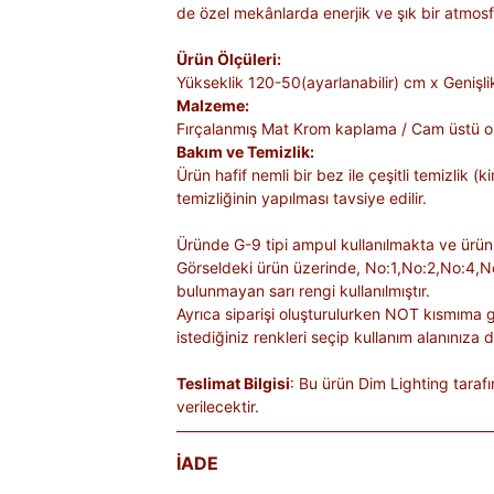
de özel mekânlarda enerjik ve şık bir atmosfe
Ürün Ölçüleri:
Yükseklik 120-50(ayarlanabilir) cm x Genişl
Malzeme:
Fırçalanmış Mat Krom kaplama / Cam üstü o
Bakım ve Temizlik:
Ürün hafif nemli bir bez ile çeşitli temizlik
temizliğinin yapılması tavsiye edilir.
Üründe G-9 tipi ampul kullanılmakta ve ürü
Görseldeki ürün üzerinde, No:1,No:2,No:4,N
bulunmayan sarı rengi kullanılmıştır.
Ayrıca siparişi oluşturulurken NOT kısmıma g
istediğiniz renkleri seçip kullanım alanınıza 
Teslimat Bilgisi
: Bu ürün Dim Lighting taraf
verilecektir.
İADE