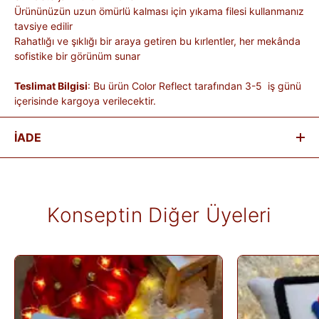
Ürününüzün uzun ömürlü kalması için yıkama filesi kullanmanız
tavsiye edilir
Rahatlığı ve şıklığı bir araya getiren bu kırlentler, her mekânda
sofistike bir görünüm sunar
Teslimat Bilgisi
: Bu ürün Color Reflect tarafından 3-5 iş günü
içerisinde kargoya verilecektir.
İADE
Satın aldığınız ürünleri, teslim tarihinden itibaren
14 gün
içinde
iade edebilirsiniz.
Kişiye özel üretilen veya hijyen nedeniyle tekrar satılması
Konseptin Diğer Üyeleri
mümkün olmayan ürünlerde iade kabul edilmez. Ayıplı ürünler,
teslim sırasında kargo tutanağı ile belgelenmediği sürece iade
kapsamına girmez. Ürünlerin termin ve kargo süreleri markaya
ve ürüne göre değişiklik gösterebilir; bu bilgiler ürün
açıklamalarında yer alır.
İade edilen ürünler, iade şartlarına uygun olduğu takdirde 10
gün içinde bankanıza iletilir. İade sürecini başlatmak için lütfen
İade Formu
'nu doldurunuz veya
Siparişlerim
sayfasından