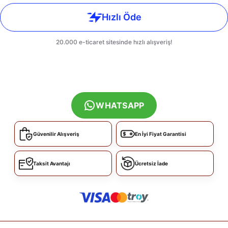
WHATSAPP
Güvenilir Alışveriş
En İyi Fiyat Garantisi
Taksit Avantajı
Ücretsiz İade