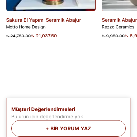
Sakura El Yapımı Seramik Abajur
Seramik Abajur
Motto Home Design
Rezzo Ceramics
₺ 21,037.50
₺ 8,
₺ 24,750.00
₺ 9,950.00
Müşteri Değerlendirmeleri
Bu ürün için değerlendirme yok
+
BİR YORUM YAZ