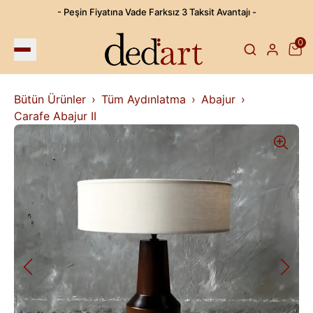
- Peşin Fiyatına Vade Farksız 3 Taksit Avantajı -
0
Bütün Ürünler
Tüm Aydınlatma
Abajur
Carafe Abajur II