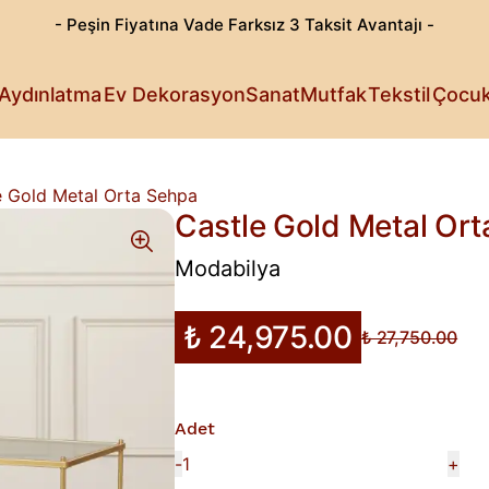
- Peşin Fiyatına Vade Farksız 3 Taksit Avantajı -
Göz Alıcı T
Patili Dost
Aydınlatma
Ev Dekorasyon
Sanat
Mutfak
Tekstil
Çocu
Işıldayan T
Detaylı Su
Sanattan Öt
Estetik Lez
Rahat Sana
Küçüklerin 
Fark Yarata
e Gold Metal Orta Sehpa
Castle Gold Metal Or
Modabilya
₺ 24,975.00
₺ 27,750.00
Adet
-
+