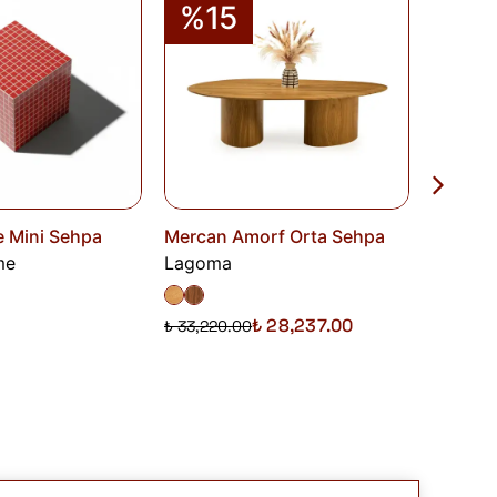
%15
 Mini Sehpa
Mercan Amorf Orta Sehpa
Elista 
me
Lagoma
Aurely
₺ 10,60
₺ 28,237.00
₺ 33,220.00