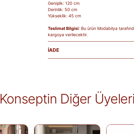
Genişlik: 120 cm
Derinlik: 50 cm
Yükseklik: 45 cm
Teslimat Bilgisi
: Bu ürün Modabilya tarafın
kargoya verilecektir.
İADE
Satın aldığınız ürünleri, teslim tarihinden iti
Kişiye özel üretilen veya hijyen nedeniyle 
ürünlerde iade kabul edilmez. Ayıplı ürünler, 
belgelenmediği sürece iade kapsamına girmez
markaya ve ürüne göre değişiklik gösterebilir
Konseptin Diğer Üyeler
alır.
İade edilen ürünler, iade şartlarına uygun 
iletilir. İade sürecini başlatmak için lütfen
İa
Siparişlerim
sayfasından iade talebi oluştu