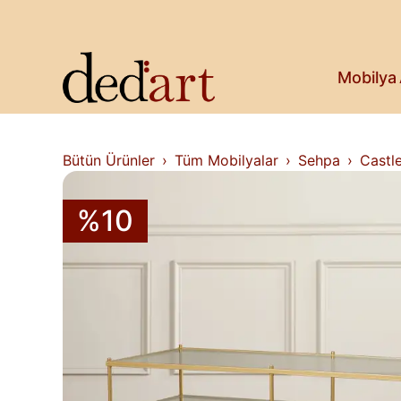
Koltuk & Bank
Saksı & Bitki
Askılık
Kitaplık & Raf
Mobilya
Televizyon Ünitesi
Bütün Ürünler
Tüm Mobilyalar
Sehpa
Castl
%10