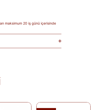
dan maksimum 20 iş günü içerisinde
baren
14 gün
içinde iade edebilirsiniz.
tekrar satılması mümkün olmayan
teslim sırasında kargo tutanağı ile
. Ürünlerin termin ve kargo süreleri
; bu bilgiler ürün açıklamalarında yer
i
olduğu takdirde 10 gün içinde bankanıza
de Formu
'nu doldurunuz veya
runuz.