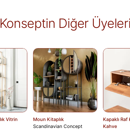
belgelenmediği sürece iade kapsamına girmez
markaya ve ürüne göre değişiklik gösterebilir
Konseptin Diğer Üyeler
alır.
İade edilen ürünler, iade şartlarına uygun 
iletilir. İade sürecini başlatmak için lütfen
İa
Siparişlerim
sayfasından iade talebi oluştu
ık Vitrin
Moun Kitaplık
Kapaklı Raf 
Scandinavian Concept
Kahve