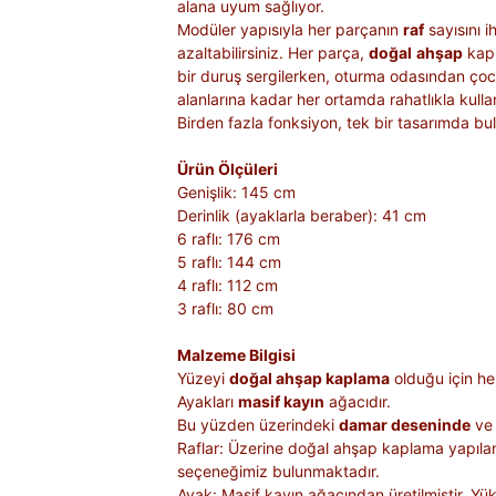
alana uyum sağlıyor.
Modüler yapısıyla her parçanın
raf
sayısını i
azaltabilirsiniz. Her parça,
doğal
ahşap
kap
bir duruş sergilerken, oturma odasından ço
alanlarına kadar her ortamda rahatlıkla kullanıl
Birden fazla fonksiyon, tek bir tasarımda bu
Ürün Ölçüleri
Genişlik: 145 cm
Derinlik (ayaklarla beraber): 41 cm
6 raflı: 176 cm
5 raflı: 144 cm
4 raflı: 112 cm
3 raflı: 80 cm
Malzeme Bilgisi
Yüzeyi
doğal ahşap kaplama
olduğu için he
Ayakları
masif kayın
ağacıdır.
Bu yüzden üzerindeki
damar deseninde
v
Raflar: Üzerine doğal ahşap kaplama yapıla
seçeneğimiz bulunmaktadır.
Ayak: Masif kayın ağacından üretilmiştir. Yük