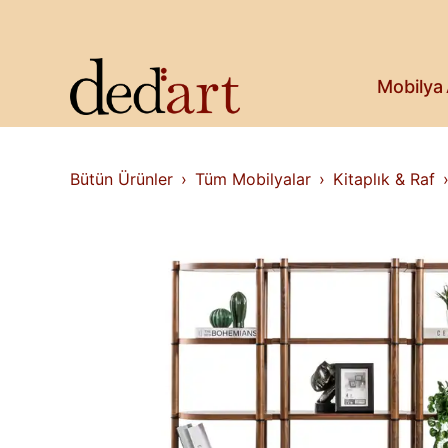
Koltuk & Bank
Saksı & Bitki
Askılık
Kitaplık & Raf
Mobilya
Televizyon Ünitesi
Bütün Ürünler
Tüm Mobilyalar
Kitaplık & Raf