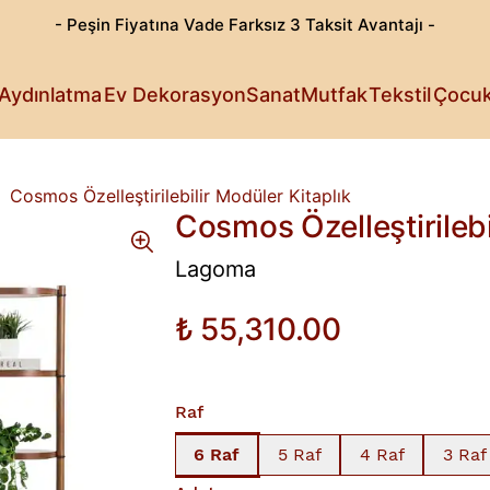
- Peşin Fiyatına Vade Farksız 3 Taksit Avantajı -
Göz Alıcı T
Patili Dost
Aydınlatma
Ev Dekorasyon
Sanat
Mutfak
Tekstil
Çocu
Işıldayan T
Detaylı Su
Sanattan Öt
Estetik Lez
Rahat Sana
Küçüklerin 
Fark Yarata
Cosmos Özelleştirilebilir Modüler Kitaplık
Cosmos Özelleştirilebi
Lagoma
₺ 55,310.00
Raf
6 Raf
5 Raf
4 Raf
3 Raf