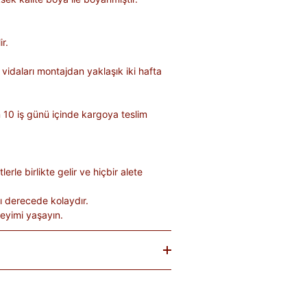
r.
 vidaları montajdan yaklaşık iki hafta
10 iş günü içinde kargoya teslim
erle birlikte gelir ve hiçbir alete
ı derecede kolaydır.
eyimi yaşayın.
baren
14 gün
içinde iade edebilirsiniz.
tekrar satılması mümkün olmayan
teslim sırasında kargo tutanağı ile