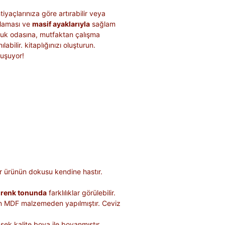
htiyaçlarınıza göre artırabilir veya
laması ve
masif ayaklarıyla
sağlam
cuk odasına, mutfaktan çalışma
abilir. kitaplığınızı oluşturun.
luşuyor!
r ürünün dokusu kendine hastır.
e
renk tonunda
farklılıklar görülebilir.
n MDF malzemeden yapılmıştır. Ceviz
sek kalite boya ile boyanmıştır.