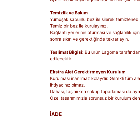
Temizlik ve Bakım
Yumuşak sabunlu bez ile silerek temizlenebili
Temiz bir bez ile kurulayınız.
Bağlantı yerlerinin oturması ve sağlamlık için
sonra sıkın ve gerektiğinde tekrarlayın.
Teslimat Bilgisi:
Bu ürün Lagoma tarafından 
edilecektir.
Ekstra Alet Gerektirmeyen Kurulum
Kurulması inanılmaz kolaydır. Gerekli tüm aletl
ihtiyacınız olmaz.
Dahası, taşınırken söküp toparlaması da ayn
Özel tasarımımızla sorunsuz bir kurulum den
İADE
Satın aldığınız ürünleri, teslim tarihinden iti
Kişiye özel üretilen veya hijyen nedeniyle 
ürünlerde iade kabul edilmez. Ayıplı ürünler, 