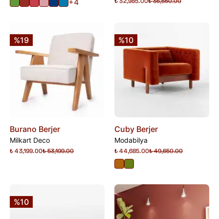
+4
₺ 32,985.00
₺ 36,650.00
%19
%10
Burano Berjer
Cuby Berjer
Milkart Deco
Modabilya
₺ 43,199.00
₺ 53,199.00
₺ 44,685.00
₺ 49,650.00
%10