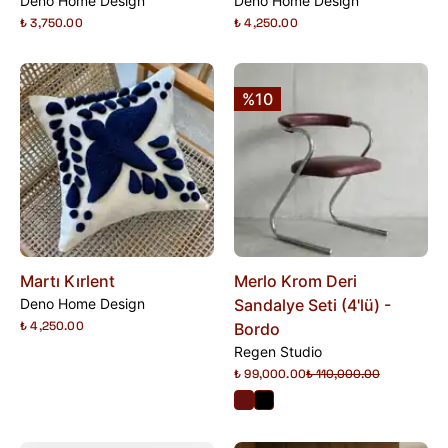
Deno Home Design
Deno Home Design
₺ 3,750.00
₺ 4,250.00
%10
Martı Kırlent
Merlo Krom Deri
Deno Home Design
Sandalye Seti (4'lü) -
₺ 4,250.00
Bordo
Regen Studio
₺ 99,000.00
₺ 110,000.00