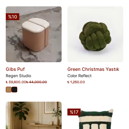
%10
Gibs Puf
Green Christmas Yastık
Regen Studio
Color Reflect
₺ 39,600.00
₺ 44,000.00
₺ 1,250.00
%17