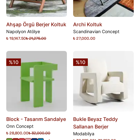
Ahşap Örgü Berjer Koltuk
Archi Koltuk
Napolyon Atölye
Scandinavian Concept
₺ 19,147.50
₺ 21,275.00
₺ 27,000.00
%10
%10
Block - Tasarım Sandalye
Bukle Beyaz Teddy
Onn Concept
Sallanan Berjer
₺ 28,800.00
₺ 32,000.00
Modabilya