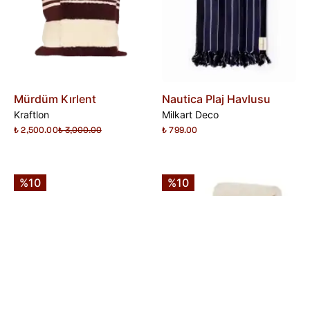
Mürdüm Kırlent
Nautica Plaj Havlusu
Kraftlon
Milkart Deco
₺ 2,500.00
₺ 3,000.00
₺ 799.00
%10
%10
Nimra Tabure Puf
Paola Ahşap Berjer