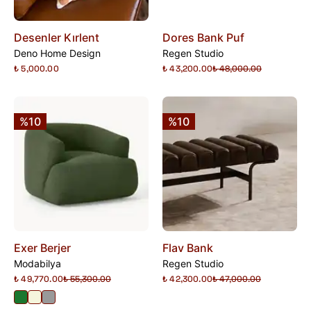
Desenler Kırlent
Dores Bank Puf
Deno Home Design
Regen Studio
₺ 5,000.00
₺ 43,200.00
₺ 48,000.00
%10
%10
Exer Berjer
Flav Bank
Modabilya
Regen Studio
₺ 49,770.00
₺ 55,300.00
₺ 42,300.00
₺ 47,000.00