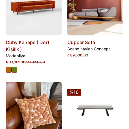
Cuby Kanepe ( Dört
Cupper Sofa
Kişilik )
Scandinavian Concept
₺ 89,000.00
Modabilya
₺ 83,061.00
₺ 92,290.00
%10