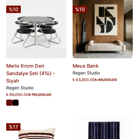
%10
%10
Merlo Krom Deri
Meus Bank
Sandalye Seti (4'lü) -
Regen Studio
₺ 43,200.00
₺ 48,000.00
Siyah
Regen Studio
₺ 99,000.00
₺ 110,000.00
%17