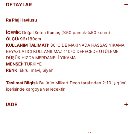
DETAYLAR
Ra Plaj Havlusu
İÇERİK:
Doğal Keten Kumaş (%50 pamuk-%50 keten)
ÖLÇÜ:
96*180cm
KULLANIM TALİMATI:
30ºC DE MAKİNADA HASSAS YIKAMA
BEYAZLATICI KULLANILMAZ 110ºC DERECEDE ÜTÜLEME
DÜŞÜK HIZDA MERDANELİ YIKAMA
MENŞEİ:
TÜRKİYE
RENK
: Ekru, mavi, Siyah
Teslimat Bilgisi
: Bu ürün Milkart Deco tarafından 2-10 iş günü
içerisinde kargoya verilecektir.
İADE
Satın aldığınız ürünleri, teslim tarihinden itibaren
14 gün
içinde
iade edebilirsiniz.
Kişiye özel üretilen veya hijyen nedeniyle tekrar satılması