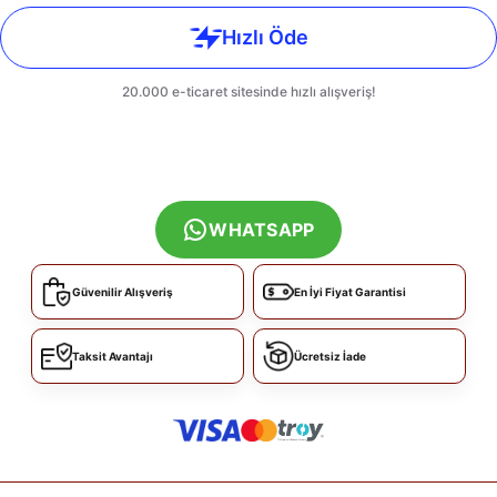
WHATSAPP
Güvenilir Alışveriş
En İyi Fiyat Garantisi
Taksit Avantajı
Ücretsiz İade