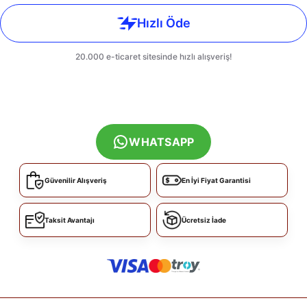
WHATSAPP
Güvenilir Alışveriş
En İyi Fiyat Garantisi
Taksit Avantajı
Ücretsiz İade