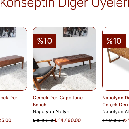
Konseptin Diğer Üyeler
İade edilen ürünler, iade şartlarına uygun 
iletilir. İade sürecini başlatmak için lütfen
İa
Siparişlerim
sayfasından iade talebi oluştu
%10
%10
çek Deri
Gerçek Deri Cappitone
Napolyon D
Bench
Gerçek Deri
Napolyon Atölye
Napolyon At
25.00
₺ 14,490.00
₺ 
₺ 16,100.00
₺ 16,100.00