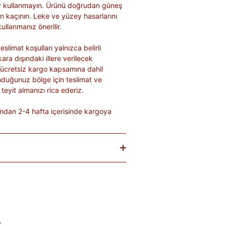
lar kullanmayın. Ürünü doğrudan güneş
n kaçının. Leke ve yüzey hasarlarını
ullanmanız önerilir.
eslimat koşulları yalnızca belirli
kara dışındaki illere verilecek
 ücretsiz kargo kapsamına dahil
nduğunuz bölge için teslimat ve
teyit almanızı rica ederiz.
ndan 2-4 hafta içerisinde kargoya
baren
14 gün
içinde iade edebilirsiniz.
tekrar satılması mümkün olmayan
teslim sırasında kargo tutanağı ile
. Ürünlerin termin ve kargo süreleri
; bu bilgiler ürün açıklamalarında yer