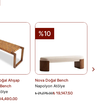
i
olduğu takdirde 10 gün içinde bankanıza
de Formu
'nu doldurunuz veya
runuz.
%10
%1
oğal Ahşap
Nova Doğal Bench
Burrow 
 Bench
Napolyon Atölye
Paylaşım
ölye
Onn Co
₺ 19,147.50
₺ 21,275.00
14,490.00
₺ 120,00