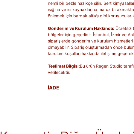
nemli bir bezle nazikçe silin. Sert kimyasal
ışığına ve ısı kaynaklarına maruz bırakmakta
önlemek için bardak altlığı gibi koruyucular k
Gönderim ve Kurulum Hakkında:
Ücretsiz t
bölgeler için geçerlidir. İstanbul, İzmir ve An
siparişlerde gönderim ve kurulum hizmetleri
olmayabilir. Sipariş oluşturmadan önce bulu
kurulum koşulları hakkında iletişime geçerek 
Teslimat Bilgisi:
Bu ürün Regen Studio tarafı
verilecektir.
İADE
Satın aldığınız ürünleri, teslim tarihinden iti
Kişiye özel üretilen veya hijyen nedeniyle 
ürünlerde iade kabul edilmez. Ayıplı ürünler, 
belgelenmediği sürece iade kapsamına girmez
markaya ve ürüne göre değişiklik gösterebilir
alır.