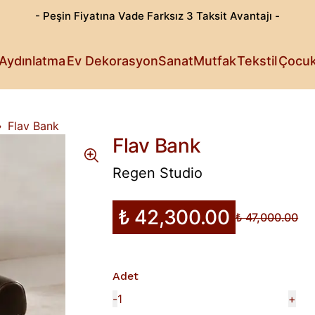
- Peşin Fiyatına Vade Farksız 3 Taksit Avantajı -
Göz Alıcı T
Patili Dost
Aydınlatma
Ev Dekorasyon
Sanat
Mutfak
Tekstil
Çocu
Işıldayan T
Detaylı Su
Sanattan Öt
Estetik Lez
Rahat Sana
Küçüklerin 
Fark Yarata
Flav Bank
Flav Bank
Regen Studio
₺ 42,300.00
₺ 47,000.00
Adet
-
+