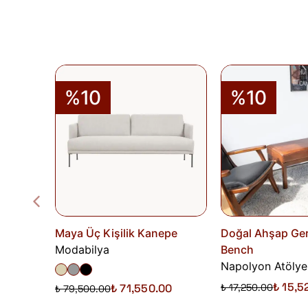
%10
%10
Maya Üç Kişilik Kanepe
Doğal Ahşap Ger
Modabilya
Bench
Napolyon Atölye
₺ 15,5
₺ 71,550.00
₺ 17,250.00
₺ 79,500.00