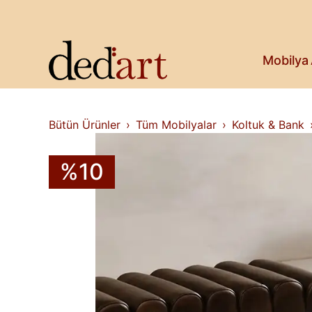
Koltuk & Bank
Saksı & Bitki
Askılık
Kitaplık & Raf
Mobilya
Televizyon Ünitesi
Bütün Ürünler
Tüm Mobilyalar
Koltuk & Bank
%10