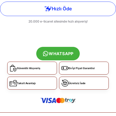
WHATSAPP
Güvenilir Alışveriş
En İyi Fiyat Garantisi
Taksit Avantajı
Ücretsiz İade