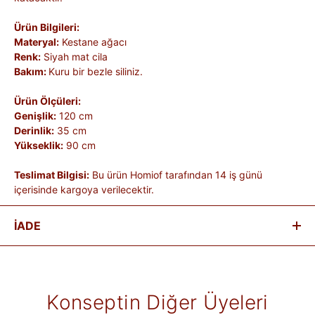
Ürün Bilgileri:
Materyal:
Kestane ağacı
Renk:
Siyah mat cila
Bakım:
Kuru bir bezle siliniz.
Ürün Ölçüleri:
Genişlik:
120 cm
Derinlik:
35 cm
Yükseklik:
90 cm
Teslimat Bilgisi:
Bu ürün Homiof tarafından 14 iş günü
içerisinde kargoya verilecektir.
İADE
Satın aldığınız ürünleri, teslim tarihinden itibaren
14 gün
içinde
iade edebilirsiniz.
Kişiye özel üretilen veya hijyen nedeniyle tekrar satılması
Konseptin Diğer Üyeleri
mümkün olmayan ürünlerde iade kabul edilmez. Ayıplı ürünler,
teslim sırasında kargo tutanağı ile belgelenmediği sürece iade