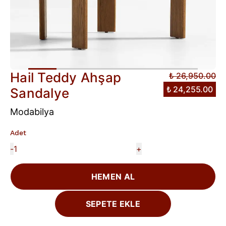
Hail Teddy Ahşap
₺ 26,950.00
₺ 24,255.00
Sandalye
Modabilya
Adet
-
+
HEMEN AL
SEPETE EKLE