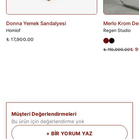
Donna Yemek Sandalyesi
Merlo Krom Deri
Homiof
Regen Studio
₺ 17,900.00
₺ 9
₺ 110,000.00
Müşteri Değerlendirmeleri
Bu ürün için değerlendirme yok
+
BİR YORUM YAZ