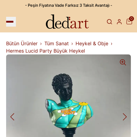
- Peşin Fiyatına Vade Farksız 3 Taksit Avantajı -
0
Bütün Ürünler
Tüm Sanat
Heykel & Obje
Hermes Lucid Party Büyük Heykel