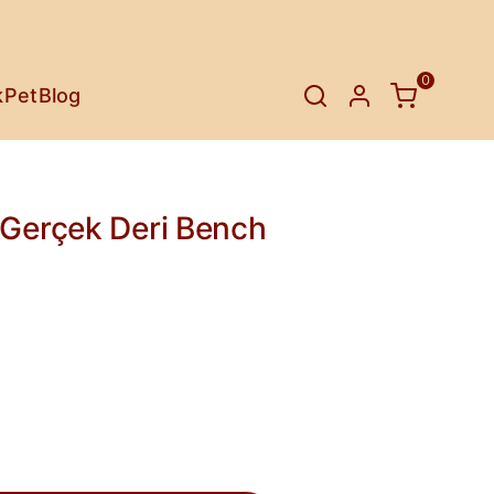
asarım
Sıra Dışı Sadelik
0
lara Konfor
Evcil Hayvanınızı
k
Pet
Blog
asarımlar
numlar
esi
zetler
t
Tarzı
n Ortamlar
Yaratıcı Gölgeler
Farklı Çizgiler
Duvarların Dili
Sunumun Tadı
Farklı Dokular
Oyuna Yeni Bir Soluk
Şımartın
Sıra Dışı Çizgiler
SEPET
(
0 Ürün
)
Gerçek Deri Bench
Alışveriş sepetinizde hiçbir şey yok.
Alışverişe Başla