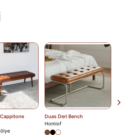
; bu bilgiler ürün açıklamalarında yer
i
olduğu takdirde 10 gün içinde bankanıza
de Formu
'nu doldurunuz veya
runuz.
%1
 Cappitone
Duas Deri Bench
Doğal A
Homiof
Bench
ölye
Napolyo