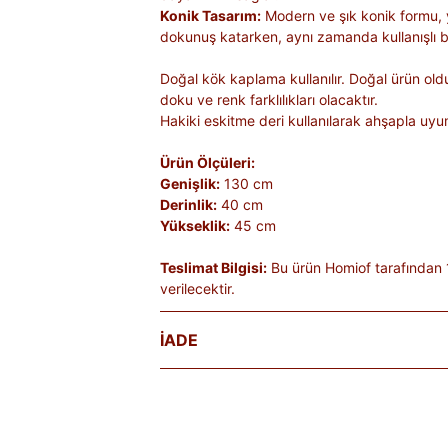
Konik Tasarım:
Modern ve şık konik formu, 
dokunuş katarken, aynı zamanda kullanışlı bi
Doğal kök kaplama kullanılır. Doğal ürün ol
doku ve renk farklılıkları olacaktır.
Hakiki eskitme deri kullanılarak ahşapla uyu
Ürün Ölçüleri:
Genişlik:
130 cm
Derinlik:
40 cm
Yükseklik:
45 cm
Teslimat Bilgisi:
Bu ürün Homiof tarafından 
verilecektir.
İADE
Satın aldığınız ürünleri, teslim tarihinden iti
Kişiye özel üretilen veya hijyen nedeniyle 
ürünlerde iade kabul edilmez. Ayıplı ürünler, 
belgelenmediği sürece iade kapsamına girmez