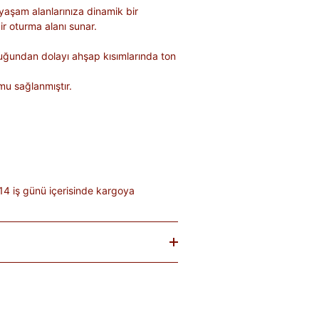
yaşam alanlarınıza dinamik bir
r oturma alanı sunar.
duğundan dolayı ahşap kısımlarında ton
mu sağlanmıştır.
14 iş günü içerisinde kargoya
baren
14 gün
içinde iade edebilirsiniz.
tekrar satılması mümkün olmayan
teslim sırasında kargo tutanağı ile
. Ürünlerin termin ve kargo süreleri