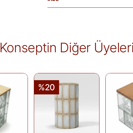
Satın aldığınız ürünleri, teslim tarihinden iti
Kişiye özel üretilen veya hijyen nedeniyle 
ürünlerde iade kabul edilmez. Ayıplı ürünler, 
belgelenmediği sürece iade kapsamına girmez
markaya ve ürüne göre değişiklik gösterebilir
Konseptin Diğer Üyeler
alır.
İade edilen ürünler, iade şartlarına uygun 
iletilir. İade sürecini başlatmak için lütfen
İa
Siparişlerim
sayfasından iade talebi oluştu
%20