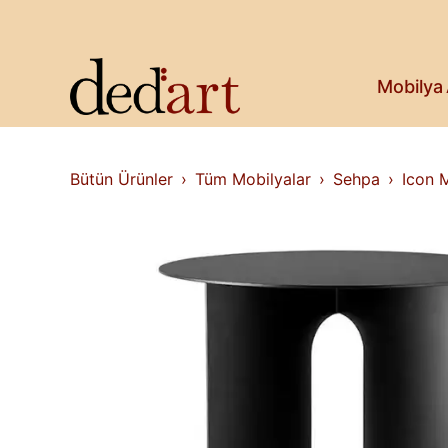
Koltuk & Bank
Saksı & Bitki
Askılık
Kitaplık & Raf
Mobilya
Televizyon Ünitesi
Bütün Ürünler
Tüm Mobilyalar
Sehpa
Icon 