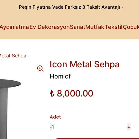
- Peşin Fiyatına Vade Farksız 3 Taksit Avantajı -
Göz Alıcı T
Patili Dost
Aydınlatma
Ev Dekorasyon
Sanat
Mutfak
Tekstil
Çocu
Işıldayan T
Detaylı Su
Sanattan Öt
Estetik Lez
Rahat Sana
Küçüklerin 
Fark Yarata
Metal Sehpa
Icon Metal Sehpa
Homiof
₺ 8,000.00
Adet
-
+