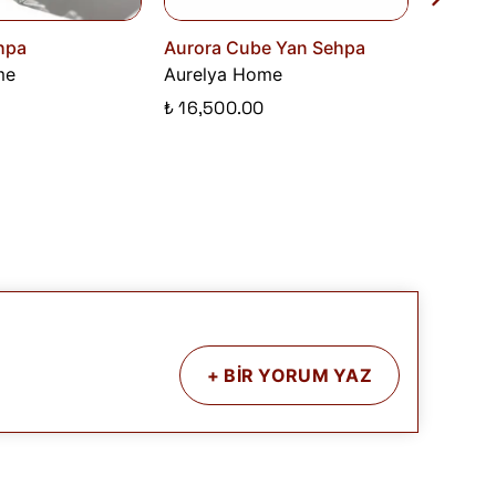
hpa
Aurora Cube Yan Sehpa
Gemina
me
Aurelya Home
Aurely
₺ 16,500.00
₺ 28,0
+
BİR YORUM YAZ