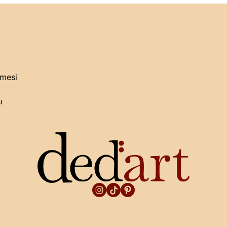
şmesi
ı