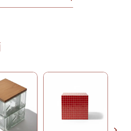
baren
14 gün
içinde iade edebilirsiniz.
tekrar satılması mümkün olmayan
teslim sırasında kargo tutanağı ile
. Ürünlerin termin ve kargo süreleri
; bu bilgiler ürün açıklamalarında yer
i
olduğu takdirde 10 gün içinde bankanıza
de Formu
'nu doldurunuz veya
runuz.