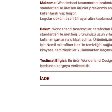
Malzeme:
Wonderland tasarımcıları tarafınd
standartları ile üretilen ürünler preslenmiş 
kullanılarak yapılmıştır.
Logolar döküm üzeri 24 ayar altın kaplamadı
Bakım:
Wonderland tasarımcıları tarafından 
standartları ile üretilmiş ürününüzü uzun yıl
kullanım şartlarına dikkat ediniz. Ürününüzü
için:Nemli microfiber bez ile temizliğini sağl
kimyasal temizleyiciler kullanmaktan kaçının
Teslimat Bilgisi:
Bu ürün Wonderland Design 
içerisinde kargoya verilecektir.
İADE
Satın aldığınız ürünleri, teslim tarihinden iti
Kişiye özel üretilen veya hijyen nedeniyle 
ürünlerde iade kabul edilmez. Ayıplı ürünler, 
belgelenmediği sürece iade kapsamına girmez
markaya ve ürüne göre değişiklik gösterebilir