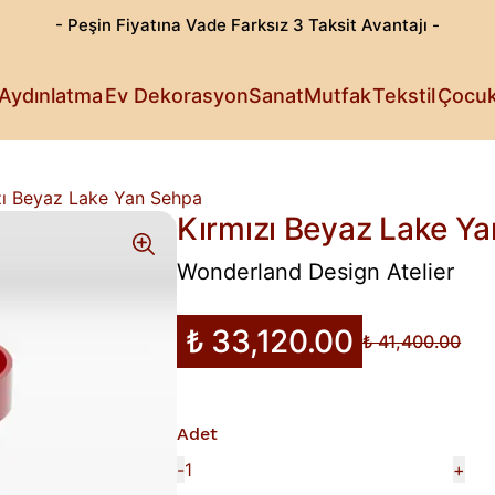
- Peşin Fiyatına Vade Farksız 3 Taksit Avantajı -
Göz Alıcı T
Patili Dost
Aydınlatma
Ev Dekorasyon
Sanat
Mutfak
Tekstil
Çocu
Işıldayan T
Detaylı Su
Sanattan Öt
Estetik Lez
Rahat Sana
Küçüklerin 
Fark Yarata
zı Beyaz Lake Yan Sehpa
Kırmızı Beyaz Lake Y
Wonderland Design Atelier
₺ 33,120.00
₺ 41,400.00
Adet
-
+