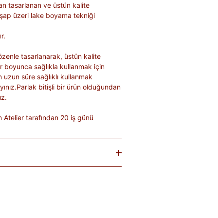
an tasarlanan ve üstün kalite
ahşap üzeri lake boyama tekniği
r.
özenle tasarlanarak, üstün kalite
lar boyunca sağlıkla kullanmak için
n uzun süre sağlıklı kullanmak
ayınız.Parlak bitişli bir ürün olduğundan
ız.
Atelier tarafından 20 iş günü
baren
14 gün
içinde iade edebilirsiniz.
tekrar satılması mümkün olmayan
teslim sırasında kargo tutanağı ile
. Ürünlerin termin ve kargo süreleri
; bu bilgiler ürün açıklamalarında yer