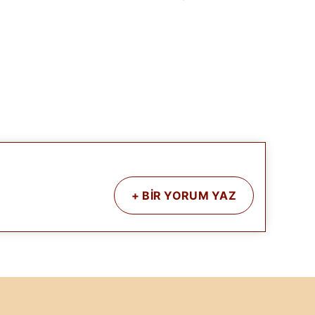
Haloho
₺ 9,900
+
BİR YORUM YAZ