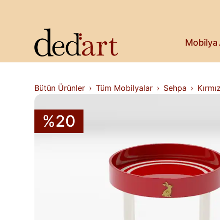
Koltuk & Bank
Saksı & Bitki
Askılık
Kitaplık & Raf
Mobilya
Televizyon Ünitesi
Bütün Ürünler
Tüm Mobilyalar
Sehpa
Kırmı
%20