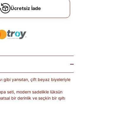
Ücretsiz İade
vı gibi yansıtan, çift beyaz biyeleriyle
hpa seti, modern sadelikle lüksün
l bir derinlik ve seçkin bir ışıltı