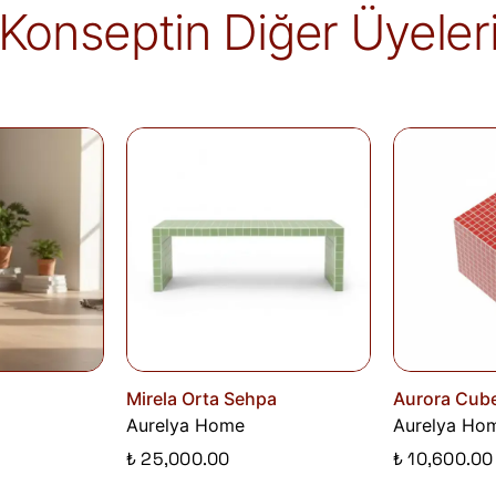
Konseptin Diğer Üyeler
alır.
İade edilen ürünler, iade şartlarına uygun 
iletilir. İade sürecini başlatmak için lütfen
İa
Siparişlerim
sayfasından iade talebi oluştu
Mirela Orta Sehpa
Aurora Cube
Aurelya Home
Aurelya Ho
₺ 25,000.00
₺ 10,600.00