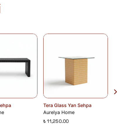
i
olduğu takdirde 10 gün içinde bankanıza
de Formu
'nu doldurunuz veya
runuz.
Sehpa
Tera Glass Yan Sehpa
Aurora
me
Aurelya Home
Aurely
0
₺ 11,250.00
₺ 16,50