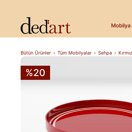
Koltuk & Bank
Saksı & Bitki
Askılık
Kitaplık & Raf
Mobilya
Televizyon Ünitesi
Bütün Ürünler
Tüm Mobilyalar
Sehpa
Kırmı
%20