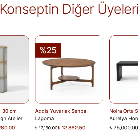
Konseptin Diğer Üyeler
alır.
İade edilen ürünler, iade şartlarına uygun 
iletilir. İade sürecini başlatmak için lütfen
İa
Siparişlerim
sayfasından iade talebi oluştu
%25
- 30 cm
Addis Yuvarlak Sehpa
Noira Orta 
gn Atelier
Lagoma
Aurelya Ho
280.00
₺ 12,862.50
₺ 25,000.0
₺ 17,150.00