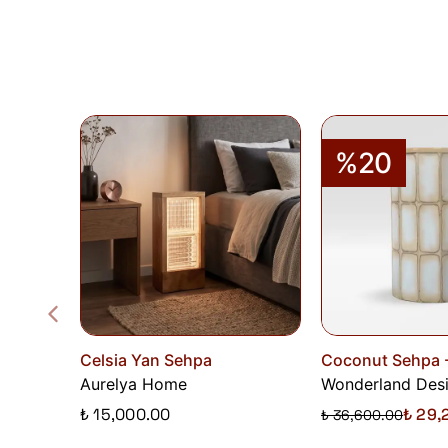
%20
Celsia Yan Sehpa
Coconut Sehpa 
Aurelya Home
Wonderland Desi
₺ 15,000.00
₺ 29,
₺ 36,600.00