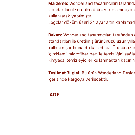
Malzeme:
Wonderland tasarımcıları tarafınd
standartları ile üretilen ürünler preslenmiş 
kullanılarak yapılmıştır.
Logolar döküm üzeri 24 ayar altın kaplamadı
Bakım:
Wonderland tasarımcıları tarafından ö
standartları ile üretilmiş ürününüzü uzun yıl
kullanım şartlarına dikkat ediniz. Ürününüzü
için:Nemli microfiber bez ile temizliğini sağl
kimyasal temizleyiciler kullanmaktan kaçının
Teslimat Bilgisi:
Bu ürün Wonderland Design 
içerisinde kargoya verilecektir.
İADE
Satın aldığınız ürünleri, teslim tarihinden iti
Kişiye özel üretilen veya hijyen nedeniyle 
ürünlerde iade kabul edilmez. Ayıplı ürünler, 
belgelenmediği sürece iade kapsamına girmez
markaya ve ürüne göre değişiklik gösterebilir