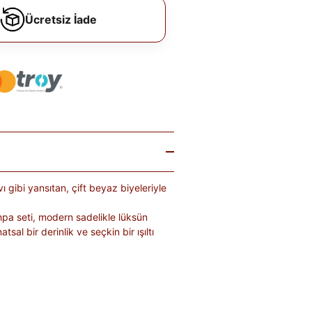
Ücretsiz İade
vı gibi yansıtan, çift beyaz biyeleriyle
hpa seti, modern sadelikle lüksün
l bir derinlik ve seçkin bir ışıltı