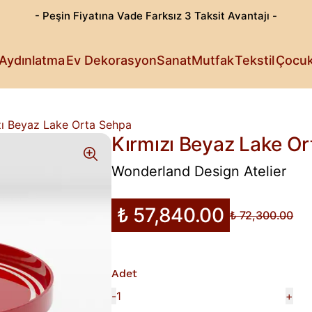
- Peşin Fiyatına Vade Farksız 3 Taksit Avantajı -
Göz Alıcı T
Patili Dost
Aydınlatma
Ev Dekorasyon
Sanat
Mutfak
Tekstil
Çocu
Işıldayan T
Detaylı Su
Sanattan Öt
Estetik Lez
Rahat Sana
Küçüklerin 
Fark Yarata
zı Beyaz Lake Orta Sehpa
Kırmızı Beyaz Lake O
Wonderland Design Atelier
₺ 57,840.00
₺ 72,300.00
Adet
-
+