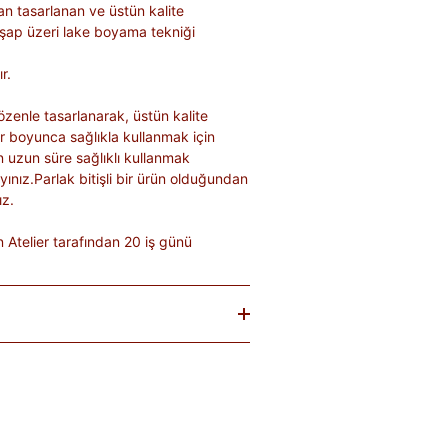
an tasarlanan ve üstün kalite
ahşap üzeri lake boyama tekniği
r.
zenle tasarlanarak, üstün kalite
lar boyunca sağlıkla kullanmak için
n uzun süre sağlıklı kullanmak
ayınız.Parlak bitişli bir ürün olduğundan
ız.
Atelier tarafından 20 iş günü
baren
14 gün
içinde iade edebilirsiniz.
tekrar satılması mümkün olmayan
teslim sırasında kargo tutanağı ile
. Ürünlerin termin ve kargo süreleri
; bu bilgiler ürün açıklamalarında yer