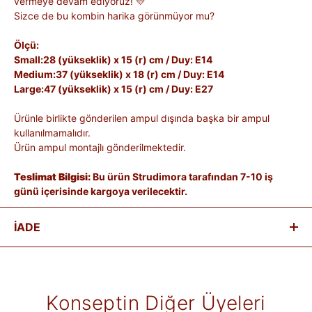
vermeye devam ediyoruz! 💛
Sizce de bu kombin harika görünmüyor mu?
Ölçü:
Small:28 (yükseklik) x 15 (r) cm / Duy: E14
Medium:37 (yükseklik) x 18 (r) cm / Duy: E14
Large:47 (yükseklik) x 15 (r) cm / Duy: E27
Ürünle birlikte gönderilen ampul dışında başka bir ampul
kullanılmamalıdır.
Ürün ampul montajlı gönderilmektedir.
Teslimat Bilgisi:
Bu ürün Strudimora tarafından 7-10 iş
günü içerisinde kargoya verilecektir.
İADE
Satın aldığınız ürünleri, teslim tarihinden itibaren
14 gün
içinde
iade edebilirsiniz.
Kişiye özel üretilen veya hijyen nedeniyle tekrar satılması
Konseptin Diğer Üyeleri
mümkün olmayan ürünlerde iade kabul edilmez. Ayıplı ürünler,