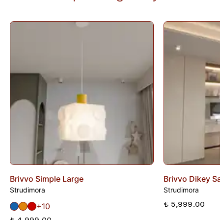
teslim sırasında kargo tutanağı ile belgelenmediği sürece iade
kapsamına girmez. Ürünlerin termin ve kargo süreleri markaya
ve ürüne göre değişiklik gösterebilir; bu bilgiler ürün
açıklamalarında yer alır.
İade edilen ürünler, iade şartlarına uygun olduğu takdirde 10
gün içinde bankanıza iletilir. İade sürecini başlatmak için lütfen
İade Formu
'nu doldurunuz veya
Siparişlerim
sayfasından
iade talebi oluşturunuz.
Brivvo Simple Large
Brivvo Dikey Sa
Strudimora
Strudimora
₺ 5,999.00
+10
₺ 4,999.00