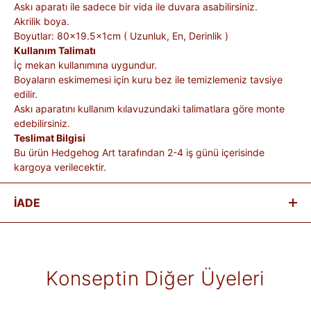
Askı aparatı ile sadece bir vida ile duvara asabilirsiniz.
Akrilik boya.
Boyutlar: 80x19.5x1cm ( Uzunluk, En, Derinlik )
Kullanım Talimatı
İç mekan kullanımına uygundur.
Boyaların eskimemesi için kuru bez ile temizlemeniz tavsiye
edilir.
Askı aparatını kullanım kılavuzundaki talimatlara göre monte
edebilirsiniz.
Teslimat Bilgisi
Bu ürün Hedgehog Art tarafından 2-4 iş günü içerisinde
kargoya verilecektir.
İADE
Satın aldığınız ürünleri, teslim tarihinden itibaren
14 gün
içinde
iade edebilirsiniz.
Kişiye özel üretilen veya hijyen nedeniyle tekrar satılması
Konseptin Diğer Üyeleri
mümkün olmayan ürünlerde iade kabul edilmez. Ayıplı ürünler,
teslim sırasında kargo tutanağı ile belgelenmediği sürece iade
kapsamına girmez. Ürünlerin termin ve kargo süreleri markaya