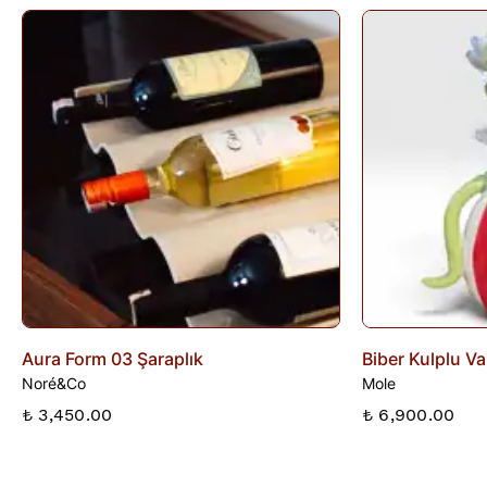
ve ürüne göre değişiklik gösterebilir; bu bilgiler ürün
açıklamalarında yer alır.
İade edilen ürünler, iade şartlarına uygun olduğu takdirde 10
gün içinde bankanıza iletilir. İade sürecini başlatmak için lütfen
İade Formu
'nu doldurunuz veya
Siparişlerim
sayfasından
iade talebi oluşturunuz.
Aura Form 03 Şaraplık
Biber Kulplu V
Noré&Co
Mole
₺ 3,450.00
₺ 6,900.00