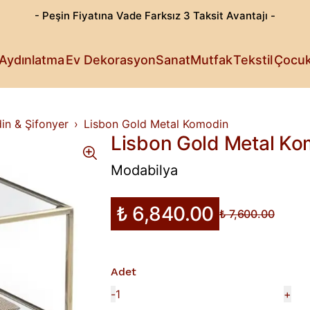
- Peşin Fiyatına Vade Farksız 3 Taksit Avantajı -
Göz Alıcı T
Patili Dost
Aydınlatma
Ev Dekorasyon
Sanat
Mutfak
Tekstil
Çocu
Işıldayan T
Detaylı Su
Sanattan Öt
Estetik Lez
Rahat Sana
Küçüklerin 
Fark Yarata
in & Şifonyer
Lisbon Gold Metal Komodin
Lisbon Gold Metal Ko
Modabilya
₺ 6,840.00
₺ 7,600.00
Adet
-
+