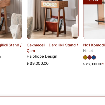
likli Stand /
Çekmeceli - Dergilikli Stand /
No1 Komodi
Çam
Kenet
n
Halohope Design
₺ 29,000.00
₺
₺ 23,000.00