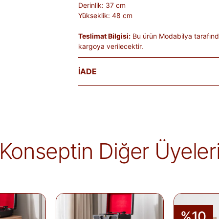
Derinlik: 37 cm
Yükseklik: 48 cm
Teslimat Bilgisi:
Bu ürün Modabilya tarafınd
kargoya verilecektir.
İADE
Satın aldığınız ürünleri, teslim tarihinden iti
Kişiye özel üretilen veya hijyen nedeniyle 
ürünlerde iade kabul edilmez. Ayıplı ürünler, 
belgelenmediği sürece iade kapsamına girmez
markaya ve ürüne göre değişiklik gösterebilir
Konseptin Diğer Üyeler
alır.
İade edilen ürünler, iade şartlarına uygun 
iletilir. İade sürecini başlatmak için lütfen
İa
Siparişlerim
sayfasından iade talebi oluştu
%10