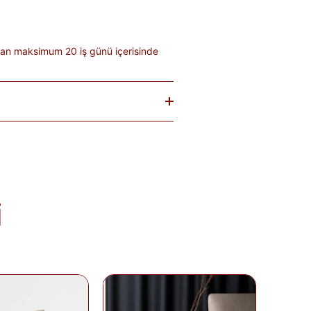
an maksimum 20 iş günü içerisinde
baren
14 gün
içinde iade edebilirsiniz.
tekrar satılması mümkün olmayan
teslim sırasında kargo tutanağı ile
. Ürünlerin termin ve kargo süreleri
; bu bilgiler ürün açıklamalarında yer
i
olduğu takdirde 10 gün içinde bankanıza
de Formu
'nu doldurunuz veya
runuz.
%1