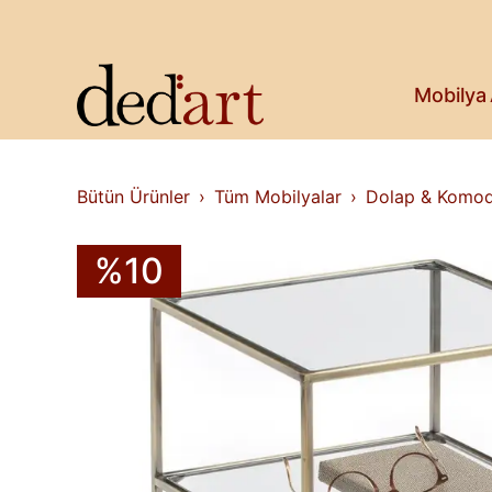
Koltuk & Bank
Saksı & Bitki
Askılık
Kitaplık & Raf
Mobilya
Televizyon Ünitesi
Bütün Ürünler
Tüm Mobilyalar
Dolap & Komod
%10