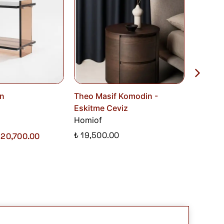
n
Theo Masif Komodin -
Gola K
Eskitme Ceviz
Modabi
Homiof
₺ 19,500.00
 20,700.00
₺ 23,750