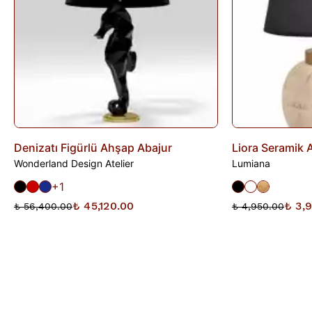
Denizatı Figürlü Ahşap Abajur
Liora Seramik 
Wonderland Design Atelier
Lumiana
+1
₺ 45,120.00
₺ 3,
₺ 56,400.00
₺ 4,950.00