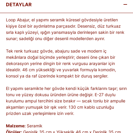
DETAYLAR
Loop Abajur, el yapımı seramik küresel gövdesiyle üretilen
kişiye özel bir aydınlatma parçasıdır. Desensiz, düz turkuaz
sırla kaplı yüzeyi, ışığın yansımasıyla derinleşen sakin bir renk
sunar; sadeliği onu diğer desenli modellerden ayırır.
Tek renk turkuaz gövde, abajuru sade ve modern iç
mekânlara doğal biçimde yerleştirir; deseni öne çıkan bir
dekorasyon yerine dingin bir renk vurgusu arayanlar için
idealdir. 46 cm yüksekliği ve yuvarlak formuyla komodin,
konsol ya da raf üzerinde kompakt bir duruş sergiler.
El yapımı seramikte her gövde kendi küçük farklarını taşır; sırın
tonu ve yüzey dokusu üründen ürüne değişir. E-27 duylu
kurulumu ampul tercihini size bırakır — sıcak tonlu bir ampulle
akşamları yumuşak bir ışık verir. 130 cm kablo uzunluğu
prizden uzak yerleşimlere izin verir.
Malzeme:
Seramik
Ölçüler:
Genişlik 35 cm x Yükseklik 46 cm x Derinlik 35 cm